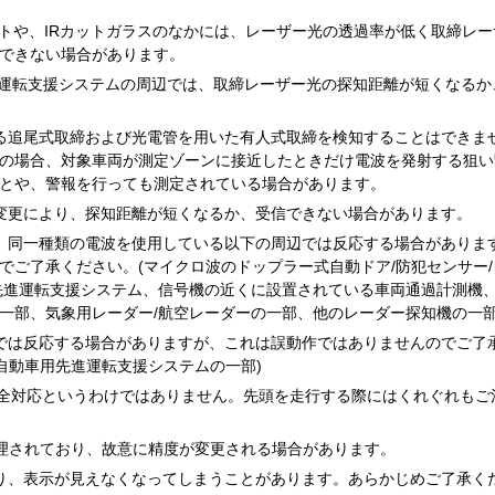
トや、IRカットガラスのなかには、レーザー光の透過率が低く取締レー
できない場合があります。
進運転支援システムの周辺では、取締レーザー光の探知距離が短くなるか
る追尾式取締および光電管を用いた有人式取締を検知することはできま
の場合、対象車両が測定ゾーンに接近したときだけ電波を発射する狙い
とや、警報を行っても測定されている場合があります。
変更により、探知距離が短くなるか、受信できない場合があります。
、同一種類の電波を使用している以下の周辺では反応する場合がありま
でご了承ください。(マイクロ波のドップラー式自動ドア/防犯センサー/
先進運転支援システム、信号機の近くに設置されている車両通過計測機
の一部、気象用レーダー/航空レーダーの一部、他のレーダー探知機の一部
では反応する場合がありますが、これは誤動作ではありませんのでご了
自動車用先進運転支援システムの一部)
完全対応というわけではありません。先頭を走行する際にはくれぐれもご
管理されており、故意に精度が変更される場合があります。
り、表示が見えなくなってしまうことがあります。あらかじめご了承く