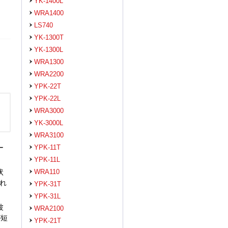
YK-1400L
WRA1400
LS740
YK-1300T
YK-1300L
WRA1300
WRA2200
YPK-22T
YPK-22L
WRA3000
YK-3000L
WRA3100
ー
YPK-11T
YPK-11L
状
WRA110
れ
YPK-31T
YPK-31L
波
WRA2100
が短
YPK-21T