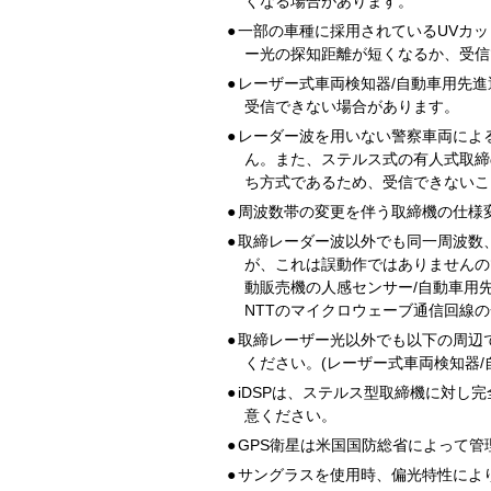
くなる場合があります。
●
一部の車種に採用されているUVカッ
ー光の探知距離が短くなるか、受信
●
レーザー式車両検知器/自動車用先
受信できない場合があります。
●
レーダー波を用いない警察車両によ
ん。また、ステルス式の有人式取締
ち方式であるため、受信できないこ
●
周波数帯の変更を伴う取締機の仕様
●
取締レーダー波以外でも同一周波数
が、これは誤動作ではありませんの
動販売機の人感センサー/自動車用
NTTのマイクロウェーブ通信回線
●
取締レーザー光以外でも以下の周辺
ください。(レーザー式車両検知器/
●
iDSPは、ステルス型取締機に対し
意ください。
●
GPS衛星は米国国防総省によって
●
サングラスを使用時、偏光特性によ