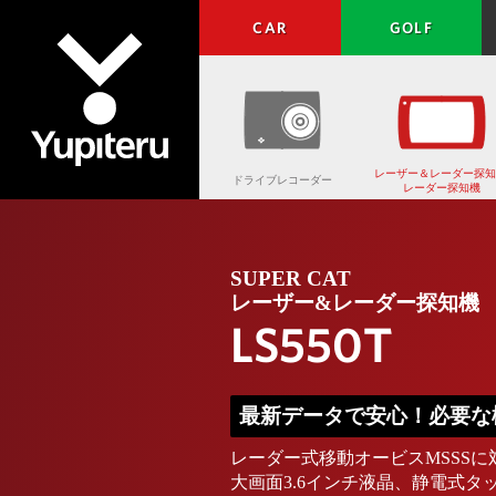
CAR
GOLF
レーザー＆レーダー探知
ドライブレコーダー
レーダー探知機
Yupiteru
SUPER CAT
レーザー&レーダー探知機
LS550T
最新データで安心！必要な
レーダー式移動オービスMSSSに
大画面3.6インチ液晶、静電式タ