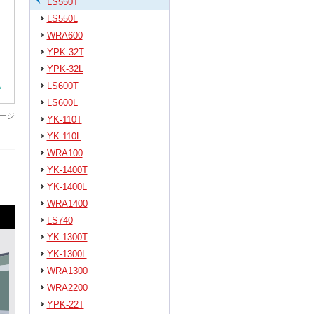
LS550T
LS550L
WRA600
YPK-32T
YPK-32L
LS600T
LS600L
ージ
YK-110T
YK-110L
WRA100
YK-1400T
YK-1400L
WRA1400
LS740
YK-1300T
YK-1300L
WRA1300
WRA2200
YPK-22T