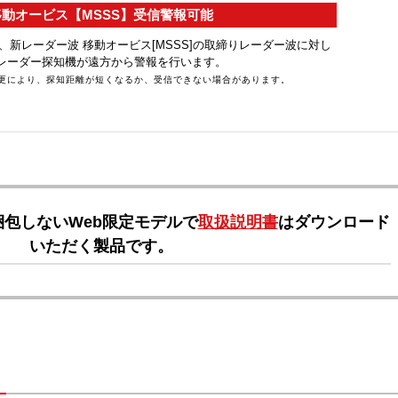
動オービス【MSSS】受信警報可能
ルは、新レーダー波 移動オービス[MSSS]の取締りレーダー波に対し
レーダー探知機が遠方から警報を行います。
更により、探知距離が短くなるか、受信できない場合があります。
包しないWeb限定モデルで
取扱説明書
はダウンロード
いただく製品です。