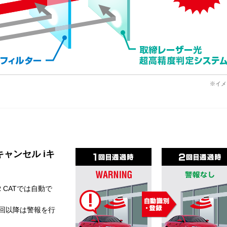
※イメ
ャンセル iキ
 CATでは自動で
回以降は警報を行