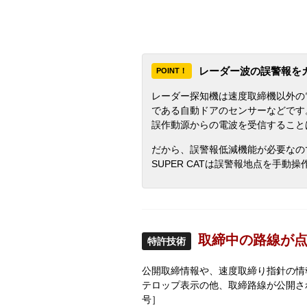
レーダー波の誤警報を
POINT！
レーダー探知機は速度取締機以外の
である自動ドアのセンサーなどです
誤作動源からの電波を受信すること
だから、誤警報低減機能が必要なの
SUPER CATは誤警報地点を手
取締中の路線が
特許技術
公開取締情報や、速度取締り指針の情
テロップ表示の他、取締路線が公開され
号］