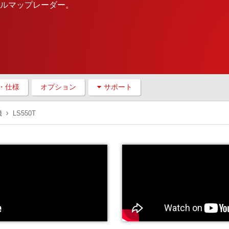
フルマップレーダー。
・仕様
オプション
サポート
機
LS550T