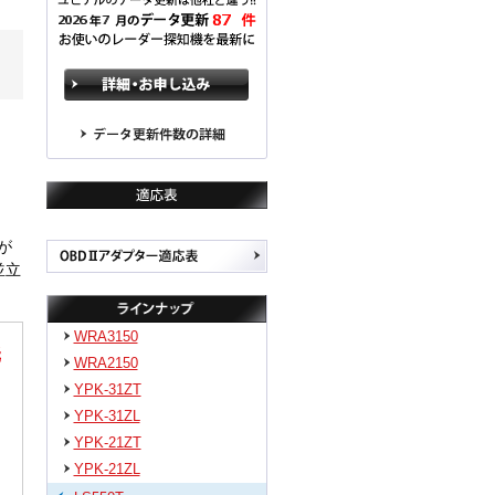
が
並立
WRA3150
WRA2150
YPK-31ZT
YPK-31ZL
YPK-21ZT
YPK-21ZL