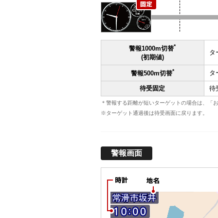
*
警報1000m切替
タ
(初期値)
*
タ
警報500m切替
待受固定
待
＊警報する距離が短いターゲットの場合は、「お
※ターゲット通過後は待受画面に戻ります。
警報画面