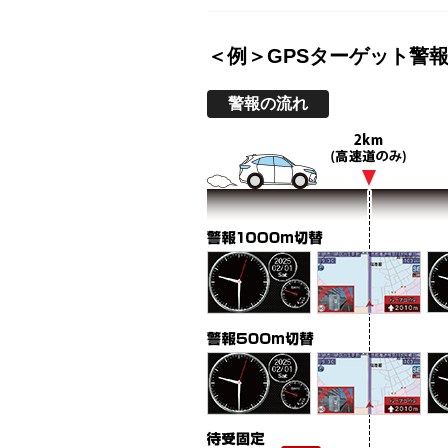
＜例＞GPSターゲット警
警報の流れ