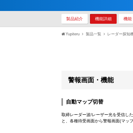
製品紹介
機能詳細
機能
Yupiteru
製品一覧
レーダー探知
警報画面・機能
自動マップ切替
取締レーダー波/レーザー光を受信し
と、各種待受画面から警報画面(マッ