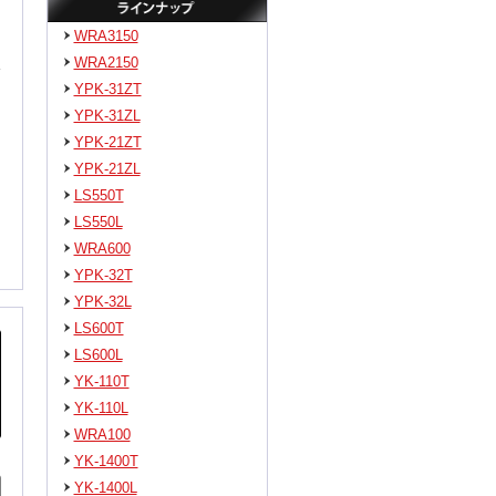
WRA3150
WRA2150
YPK-31ZT
YPK-31ZL
YPK-21ZT
YPK-21ZL
LS550T
LS550L
WRA600
YPK-32T
YPK-32L
LS600T
LS600L
YK-110T
YK-110L
WRA100
YK-1400T
YK-1400L