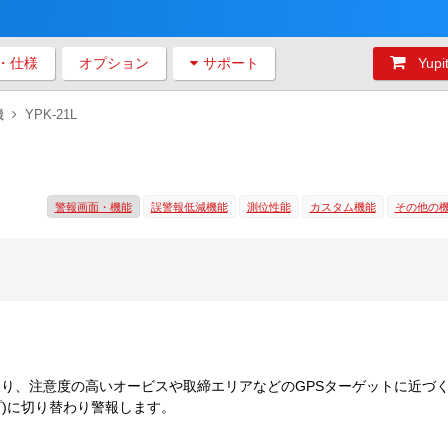
・仕様
オプション
サポート
Yu
機
YPK-21L
警報画面・機能
誤警報低減機能
測位性能
カスタム機能
その他の
たり、注意度の高いオービスや取締エリアなどのGPSターゲットに近づ
プ)に切り替わり警報します。