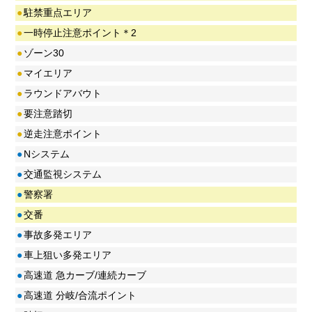
●
駐禁重点エリア
●
一時停止注意ポイント＊2
●
ゾーン30
●
マイエリア
●
ラウンドアバウト
●
要注意踏切
●
逆走注意ポイント
●
Nシステム
●
交通監視システム
●
警察署
●
交番
●
事故多発エリア
●
車上狙い多発エリア
●
高速道 急カーブ/連続カーブ
●
高速道 分岐/合流ポイント