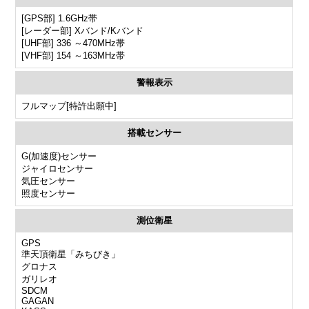
[GPS部] 1.6GHz帯
[レーダー部] Xバンド/Kバンド
[UHF部] 336 ～470MHz帯
[VHF部] 154 ～163MHz帯
警報表示
フルマップ[特許出願中]
搭載センサー
G(加速度)センサー
ジャイロセンサー
気圧センサー
照度センサー
測位衛星
GPS
準天頂衛星「みちびき」
グロナス
ガリレオ
SDCM
GAGAN