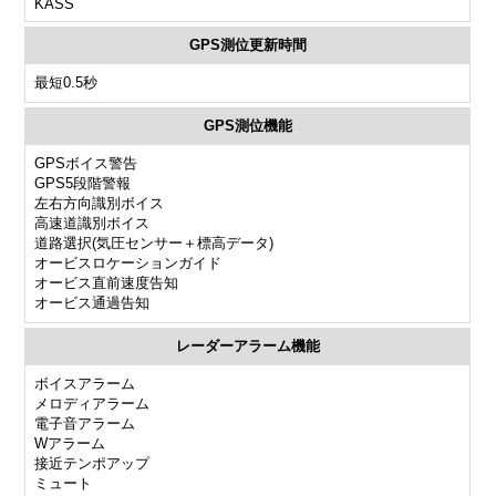
KASS
GPS測位更新時間
最短0.5秒
GPS測位機能
GPSボイス警告
GPS5段階警報
左右方向識別ボイス
高速道識別ボイス
道路選択(気圧センサー＋標高データ)
オービスロケーションガイド
オービス直前速度告知
オービス通過告知
レーダーアラーム機能
ボイスアラーム
メロディアラーム
電子音アラーム
Wアラーム
接近テンポアップ
ミュート