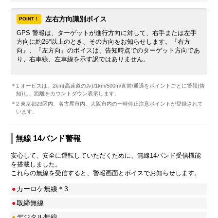
左右方向識別ボイス
POINT！
GPS 警報は、ターゲットが進行方向に対して、右手または左手
方向に約25°以上のとき、その方向をお知らせします。『右方
向』、『左方向』のボイスは、告知時点でのターゲット方向であ
り、右車線、左車線を示す訳ではありません。
＊1 オービスは、2km(高速道のみ)/1km/500m/直前/通過をポイントごとに警報(告
知)し、距離をカウントダウン表示します。
＊2 東京都23区内、名古屋市内、大阪市内の一時停止注意ポイントが登録されて
います。
無線 14バンド警報
安心して、安全に運転していただくために、無線14バンド受信機能
を搭載しました。
これらの無線を受信すると、警報画面とボイスでお知らせします。
●
カーロケ無線＊3
●
取締無線
●
デジタル無線