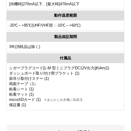
[待機時]270mA以下、[最大時]470mA以下
動作温度範囲
-20℃～+85℃(UHF/VHF部：-10℃～+60℃)
製品保証期間
3年(消耗品は除く)
付属品
シガープラグコード[L-M 型ミニプラグDC12V出力]約4m(1)
ダッシュボード取り付け用ブラケット (1)
宙吊り取付けステー (1)
両面テープ（1）
粘着シート (1)
粘着マット (1)
microSDカード (1)
※あらかじめ本機に装着済
保証書 (1)