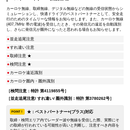
カーロケ無線、取締無線、デジタル無線などの無線の受信状態からシ
ミュレーションし、快適ドライブのベストパートナーとして、安全走
行のためのタイムリーな情報をお知らせします。また、カーロケ無線
(407,7MHz 帯の電波)を受信したとき、その発信元の遠近を自動識別
し、さらに発信元が圏外になったと思われる場合もお知らせします。
●
並走追尾注意
●
すれ違い注意
●
取締注意 ★
●
検問注意 ★
●
カーロケ遠近識別
●
カーロケ圏内・圏外識別
［検問注意：特許 第4119855号］
［並走追尾注意/ すれ違い/ 圏外識別：特許 第3780262号］
★：ベストパートナー+(プラス)対応
POINT！
取締・検問エリア内でレーダー波や無線を受信した際、実際にそ
の取締が行われている可能性が高いと判断し、注意すべき内容を