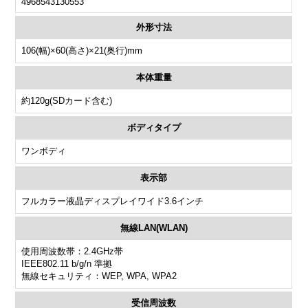
4968543130553
外形寸法
106(幅)×60(高さ)×21(奥行)mm
本体重量
約120g(SDカード含む)
ボディタイプ
ワンボディ
表示部
フルカラー液晶ディスプレイワイド3.6インチ
無線LAN(WLAN)
使用周波数帯：2.4GHz帯
IEEE802.11 b/g/n 準拠
無線セキュリティ：WEP, WPA, WPA2
受信周波数