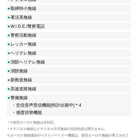
●
取締特小無線
●
署活系無線
●
W.I.D.E./警察電話
●
警察活動無線
●
レッカー無線
●
ヘリテレ無線
●
消防ヘリテレ無線
●
消防無線
●
新救急無線
●
高速道路無線
●
警備無線
・交信音声受信機能[特許出願中]＊4
・感度切替機能
＊3 新型カーロケ無線は非対応。
＊4 デジタル無線などデジタル方式無線の交信内容は聞けません。
※カーロケ無線識別やベストパートナー機能は、新型カーロケ無線が導入されて