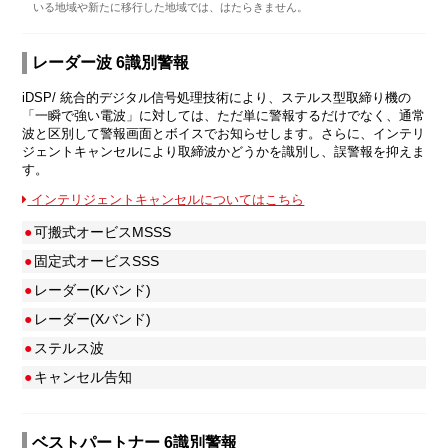
いる地域や新たに移行した地域では、はたらきません。
レーダー波 6識別警報
iDSP/ 統合的デジタル信号処理技術により、ステルス型取締り機の
「一瞬で強い電波」に対しては、ただ単に警報するだけでなく、通常
波と区別して警報画面とボイスでお知らせします。さらに、インテリ
ジェントキャンセルにより取締波かどうかを識別し、誤警報を抑えま
す。
インテリジェントキャンセルについてはこちら
●
可搬式オービスMSSS
●
固定式オービスSSS
●
レーダー(Kバンド)
●
レーダー(Xバンド)
●
ステルス波
●
キャンセル告知
ベストパートナー 6識別警報