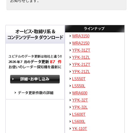
お知らせします。
WRA3150
WRA2150
YPK-31ZT
YPK-31ZL
YPK-21ZT
YPK-21ZL
LS550T
LS550L
WRA600
YPK-32T
YPK-32L
LS600T
LS600L
YK-110T