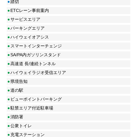
●
踏切
●
ETCレーン事前案内
●
サービスエリア
●
パーキングエリア
●
ハイウェイオアシス
●
スマートインターチェンジ
●
SA/PA内ガソリンスタンド
●
高速道 長/連続トンネル
●
ハイウェイラジオ受信エリア
●
県境告知
●
道の駅
●
ビューポイントパーキング
●
駐禁エリア付近駐車場
●
消防署
●
公衆トイレ
●
充電ステーション