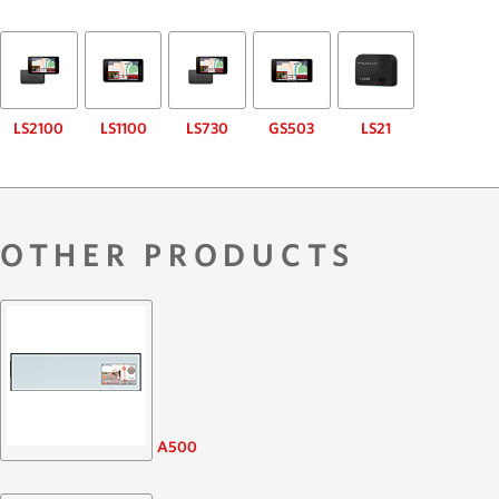
LS2100
LS1100
LS730
GS503
LS21
OTHER PRODUCTS
A500