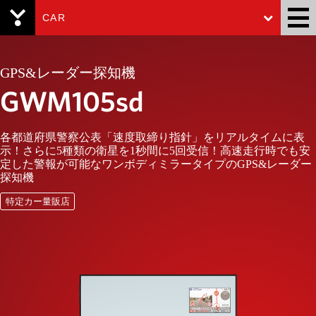
CAR
Yupiteru
GPS&レーダー探知機
GWM105sd
各都道府県警察公表「速度取締り指針」をリアルタイムに表
示！さらに5種類の衛星を1秒間に5回受信！高速走行時でも安
定した警報が可能なワンボディミラータイプのGPS&レーダー
探知機
特定カー量販店