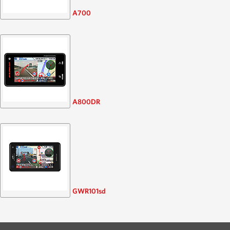
A700
A800DR
GWR101sd