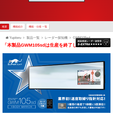
概要
機能紹介
機能・仕様 一覧
Yupiteru
製品一覧
レーダー探知機
GWM105sd
「本製品GWM105sdは生産を終了しております」