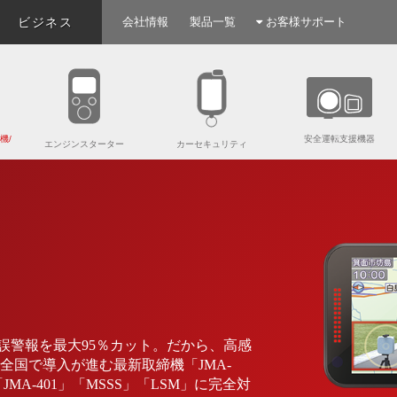
ビジネス
会社情報
製品一覧
お客様サポート
機/
安全運転支援機器
エンジンスターター
カーセキュリティ
。
誤警報を最大95％カット。だから、高感
全国で導入が進む最新取締機「JMA-
」「JMA-401」「MSSS」「LSM」に完全対