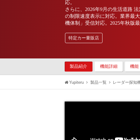
応。
さらに、2026年9月の生活道路
の制限速度表示に対応。業界最大級
機体制」受信対応。2025年秋版
特定カー量販店
製品紹介
機能詳細
機能
Yupiteru
製品一覧
レーダー探知