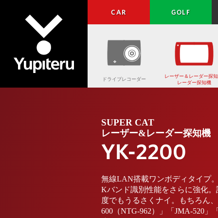
CAR
GOLF
レーザー＆レーダー探知
ドライブレコーダー
レーダー探知機
Yupiteru
SUPER CAT
レーザー&レーダー探知機
YK-2200
無線LAN搭載ワンボディタイプ
Kバンド識別性能をさらに強化。
度でもうるさくナイ。もちろん、
600（NTG-962）」「JMA-520