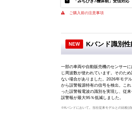
「みちびき7機体制」受信対応
ご購入前の注意事項
Kバンド識別性
NEW
一部の車両や自動販売機のセンサーに
じ周波数が使われています。そのため
ない場合がありました。2026年モデ
から誤警報源特有の信号を検出。これ
った誤警報電波の識別を実現し、従来
誤警報が最大95％低減しました。
※Kバンドにおいて。当社従来モデルとの比較(自