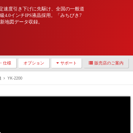
 法定速度引き下げに先駆け、全国の一般道
4.0インチIPS液晶採用。「みちびき7
最新地図データ収録。
・仕様
オプション
サポート
販売店のご案内
機
YK-2200