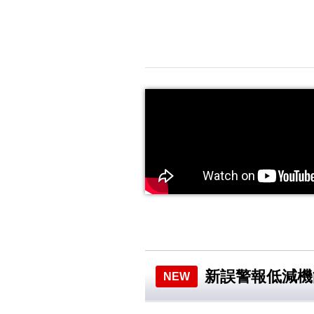
新誤警報低減機
NEW