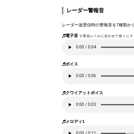
レーダー警報音
レーダー波受信時の警報音を7種類か
電子音
※受信レベルに合わせて徐々にテ
ボイス
クワイアットボイス
メロディ1