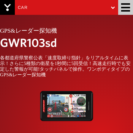
CAR
Yupiteru
GPS&レーダー探知機
GWR103sd
各都道府県警察公表「速度取締り指針」をリアルタイムに表
示！さらに5種類の衛星を1秒間に5回受信！高速走行時でも安
定した警報が可能!タッチパネルで操作。ワンボディタイプの
GPS&レーダー探知機