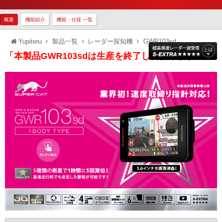
概要
機能紹介
機能・仕様 一覧
Yupiteru
製品一覧
レーダー探知機
GWR103sd
「本製品GWR103sdは生産を終了しております」