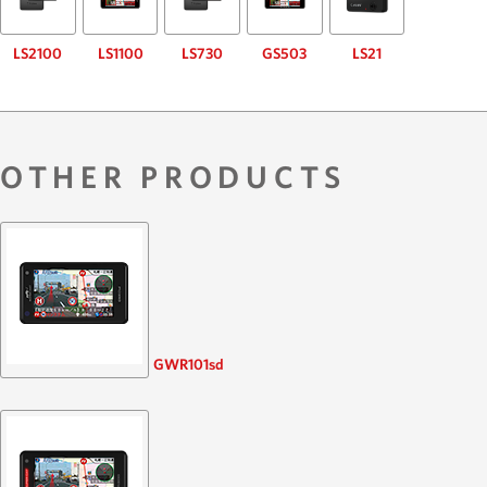
LS2100
LS1100
LS730
GS503
LS21
OTHER PRODUCTS
GWR101sd