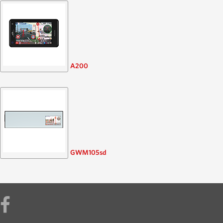
A200
GWM105sd