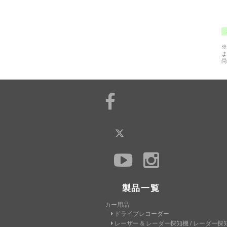
※
ま
尚
製品一覧
カー用品
ドライブレコーダー
レーザー & レーダー探知機 / レーダー探