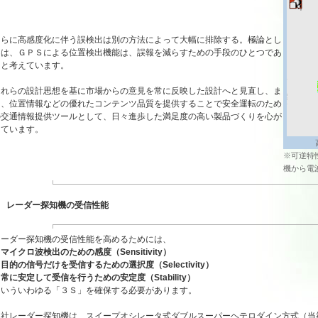
さらに高感度化に伴う誤検出は別の方法によって大幅に排除する。極論とし
ては、ＧＰＳによる位置検出機能は、誤報を減らすための手段のひとつであ
ると考えています。
これらの設計思想を基に市場からの意見を常に反映した設計へと見直し、ま
た、位置情報などの優れたコンテンツ品質を提供することで安全運転のため
の交通情報提供ツールとして、日々進歩した満足度の高い製品づくりを心が
けています。
※可逆特
機から電
レーダー探知機の受信性能
レーダー探知機の受信性能を高めるためには、
マイクロ波検出のための感度（Sensitivity）
目的の信号だけを受信するための選択度（Selectivity）
常に安定して受信を行うための安定度（Stability）
といういわゆる「３Ｓ」を確保する必要があります。
当社レーダー探知機は、スイープオシレータ式ダブルスーパーヘテロダイン方式（当