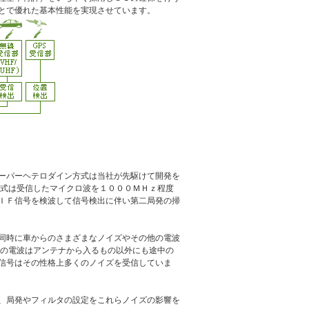
とで優れた基本性能を実現させています。
ーパーヘテロダイン方式は当社が先駆けて開発を
方式は受信したマイクロ波を１０００ＭＨｚ程度
ＩＦ信号を検波して信号検出に伴い第二局発の掃
同時に車からのさまざまなノイズやその他の電波
らの電波はアンテナから入るもの以外にも途中の
信号はその性格上多くのノイズを受信していま
、局発やフィルタの設定をこれらノイズの影響を