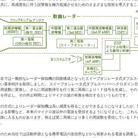
と共に、高感度化に伴う誤警報を極力低減させるためのさまざまな技術を導入するこ
現在では一般的なレーダー探知機の回路構成となったスイープオシレータ式ダブルス
行い基本特許を取得しました。 スイープオシレータ式ダブルスーパーヘテロダイン
の周波数に変換し、さらに周波数掃引を行う第二局発によりＩＦ信号を生成し、その
引を停止し、その停止時間によりマイクロ波の有無を検出するというものです。
この方式によりレーダー探知機は高い感度を得ることができるようになりましたが、
による影響など、本来のマイクロ波以外の電波を受信するようになりました。 これ
回路に入るものがあります。例えば第二局発により多くの周波数を受信しているＩＦ
す。
そのため当社では誤動作源となる携帯電話の送信所などから発射される電波を調査し