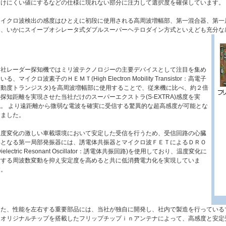
受けにくい値にするなどの仕様に現れない部分に注力して選択度を確保しています。
マイクロ波検出の感度はひとえに初段に使用される高周波増幅部、第一混合器、第一
と、いかにスイープオシレータ式ダブルスーパーヘテロダイン方式といえども充分な
当社レーダー探知機ではミリ波テクノロジーの主要デバイスとして注目を集め
いる、マイクロ波素子のＨＥＭＴ(High Electron Mobility Transistor：高電子
移動度トランジスタ)を高周波増幅部に使用することで、従来機に比べ、約２倍
探知距離を実現させた当社だけのスーパーエクストラ(S-EXTRA)感度を実
現。 より遠距離から微弱な電波を確実に受信する驚異的な超高感度が可能とな
りました。
温度変化の激しい車載環境において安定した受信を行うため、受信回路の心臓
部となる第一局部発振器には、誘電体共振器とマイクロ波ＦＥＴによるＤＲＯ
Dielectric Resonant Oscillator：誘電体共振回路)を使用しており、温度変化に
対する周波数変動を抑え安定度を高めると共に低消費電力化を実現していま
す。
また、性能を左右する重要部品には、当社が独自に開発し、社内で製造を行っている
たオリジナルチップを搭載したフリップチップｉｎアンテナによって、高感度と安定