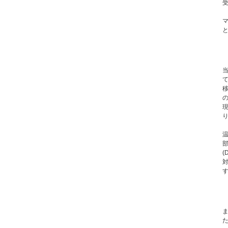
て
の
(