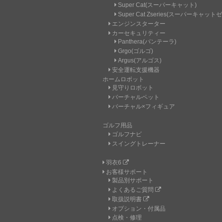
Super Cat(スーパーキャット)
Super Cat Zseries(スーパーキャッ
エンジンスターター
カーセキュリティー
Panthera(パンテーラ)
Grgo(ゴルゴ)
Argus(アルゴス)
安全運転支援機器
ホームロボット
見守りロボット
バーチャルペット
バーチャル×フィギュア
ゴルフ用品
ゴルフナビ
スイングトレーナー
羽衣6
お客様サポート
製品別サポート
よくあるご質問
取扱説明書
オプション・付属品
点検・修理