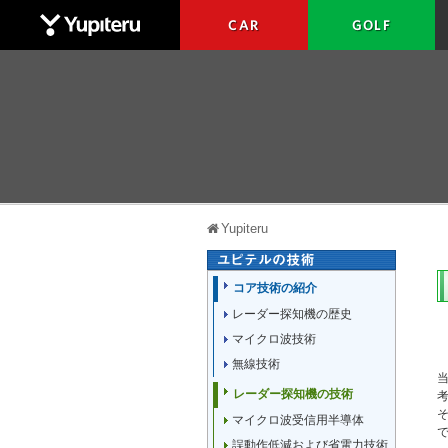
CAR
GOLF
Yupiteru
Yupiteru
コア技術の紹介
レーダー探知機の歴史
マイクロ波技術
無線技術
レーダー探知機の技術
マイクロ波受信用半導体
で
誤動作低減および省電力技術