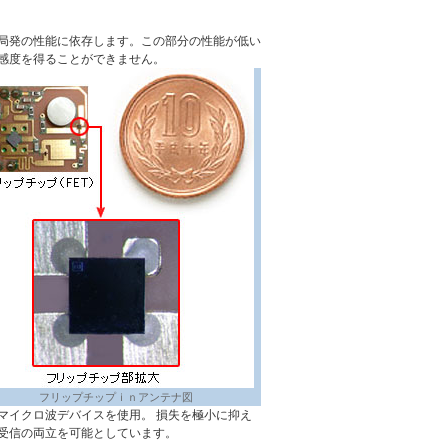
局発の性能に依存します。この部分の性能が低い
感度を得ることができません。
フリップチップｉｎアンテナ図
マイクロ波デバイスを使用。 損失を極小に抑え
受信の両立を可能としています。