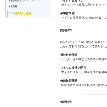
開発設計システム
マイクロ波センサ
セキュリティ装置に用いられるマ
設備
今後の取り組み
半導体研究
マイクロ波帯回路のためのＦＥＴ
開発部門
開発部門は主に当社製品の開発を行
たそれぞれの部門において開発され
電装技術開発
レーダー探知機などの車輌用機器
マイクロ波技術開発
マイクロ波センサ用半導体の開発
無線技術開発
特定小電力無線や受信回路に関す
管理部門