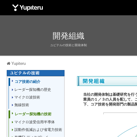
Yupiteru
開発組織
ユピテルの技術と開発体制
Yupiteru
コア技術の紹介
レーダー探知機の歴史
当社の開発体制は基礎研究を行
マイクロ波技術
業員の１／３の人員を配して、これを
下、コア技術を開発部門の製品
無線技術
レーダー探知機の技術
マイクロ波受信用半導体
誤動作低減および省電力技術