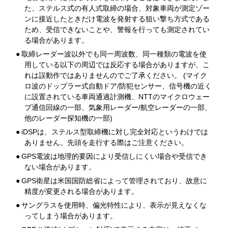
た、ステルス式の有人式取締の場合、対象車両が測定ゾー
ンに接近したときだけ電波を発射する狙い撃ち方式である
ため、受信できないことや、警報を行っても測定されてい
る場合があります。
●
取締レーダー波以外でも同一周波数、同一種類の電波を使
用している以下の周辺では反応する場合がありますが、こ
れは誤動作ではありませんのでご了承ください。 (マイク
ロ波のドップラー式自動ドア/防犯センサー、信号機の近く
に設置されている車両通過計測機、NTTのマイクロウェー
ブ通信回線の一部、気象用レーダー/航空レーダーの一部、
他のレーダー探知機の一部)
●
iDSPは、ステルス型取締機に対し完全対応というわけでは
ありません。先頭を走行する際はご注意ください。
●
GPS電波は地理的要因により受信しにくい場合や受信でき
ない場合があります。
●
GPS衛星は米国国防総省によって管理されており、故意に
精度が変更される場合があります。
●
サングラスを使用時、偏光特性により、表示が見えなくな
ってしまう場合があります。