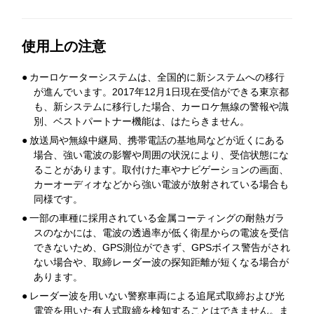
使用上の注意
●
カーロケーターシステムは、全国的に新システムへの移行
が進んでいます。2017年12月1日現在受信ができる東京都
も、新システムに移行した場合、カーロケ無線の警報や識
別、ベストパートナー機能は、はたらきません。
●
放送局や無線中継局、携帯電話の基地局などが近くにある
場合、強い電波の影響や周囲の状況により、受信状態にな
ることがあります。取付けた車やナビゲーションの画面、
カーオーディオなどから強い電波が放射されている場合も
同様です。
●
一部の車種に採用されている金属コーティングの耐熱ガラ
スのなかには、電波の透過率が低く衛星からの電波を受信
できないため、GPS測位ができず、GPSボイス警告がされ
ない場合や、取締レーダー波の探知距離が短くなる場合が
あります。
●
レーダー波を用いない警察車両による追尾式取締および光
電管を用いた有人式取締を検知することはできません。ま