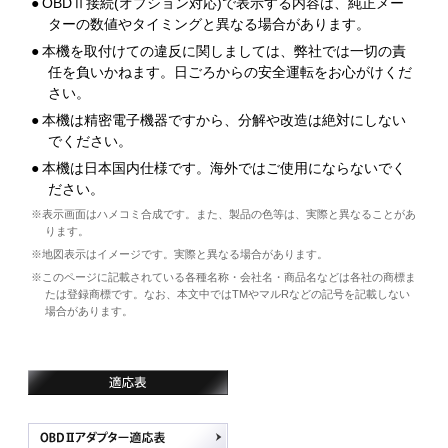
●
OBDⅡ接続(オプション対応)で表示する内容は、純正メー
ターの数値やタイミングと異なる場合があります。
●
本機を取付けての違反に関しましては、弊社では一切の責
任を負いかねます。日ごろからの安全運転をお心がけくだ
さい。
●
本機は精密電子機器ですから、分解や改造は絶対にしない
でください。
●
本機は日本国内仕様です。海外ではご使用にならないでく
ださい。
※表示画面はハメコミ合成です。また、製品の色等は、実際と異なることがあ
ります。
※地図表示はイメージです。実際と異なる場合があります。
※このページに記載されている各種名称・会社名・商品名などは各社の商標ま
たは登録商標です。なお、本文中ではTMやマルRなどの記号を記載しない
場合があります。