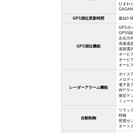
ひまわ
GAGA
GPS測位更新時間
最短0.5
GPSボ
GPS5
左右方
高速道
GPS測位機能
道路選択
オービ
オービ
オービ
ボイス
メロデ
電子音
レーダーアラーム機能
Wアラ
接近テ
ミュー
リラッ
時報
自動制御
照度セン
オート