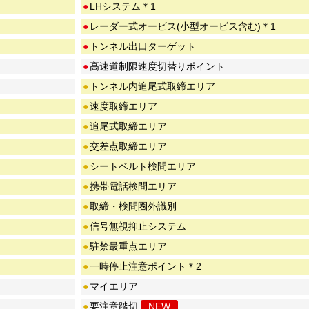
●
LHシステム＊1
●
レーダー式オービス(小型オービス含む)＊1
●
トンネル出口ターゲット
●
高速道制限速度切替りポイント
●
トンネル内追尾式取締エリア
●
速度取締エリア
●
追尾式取締エリア
●
交差点取締エリア
●
シートベルト検問エリア
●
携帯電話検問エリア
●
取締・検問圏外識別
●
信号無視抑止システム
●
駐禁最重点エリア
●
一時停止注意ポイント＊2
●
マイエリア
●
要注意踏切
NEW