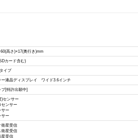
)×60(高さ)×17(奥行き)mm
(SDカード含む)
ィタイプ
ー液晶ディスプレイ ワイド3.6インチ
プ[特許出願中]
度)センサー
ロセンサー
ンサー
ンサー
オ衛星受信
ス衛星受信
衛星受信