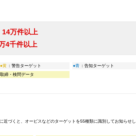
：
14万件以上
5万4千件以上
●黄
：警告ターゲット
●青
：告知ターゲット
取締・検問データ
トに近づくと、オービスなどのターゲットを55種類に識別してお知らせし