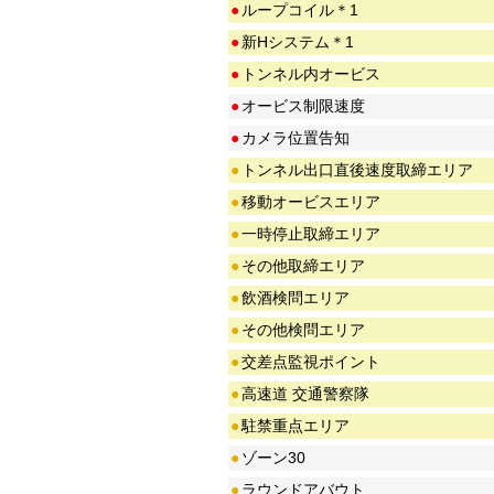
●
ループコイル＊1
●
新Hシステム＊1
●
トンネル内オービス
●
オービス制限速度
●
カメラ位置告知
●
トンネル出口直後速度取締エリア
●
移動オービスエリア
●
一時停止取締エリア
●
その他取締エリア
●
飲酒検問エリア
●
その他検問エリア
●
交差点監視ポイント
●
高速道 交通警察隊
●
駐禁重点エリア
●
ゾーン30
●
ラウンドアバウト