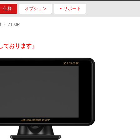
・仕様
オプション
サポート
機
Z190R
了しております」