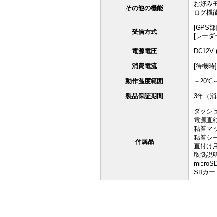
お好みモ
その他の機能
ログ機能
[GPS
受信方式
[レー
電源電圧
DC12
消費電流
[待機時]
動作温度範囲
－20℃～
製品保証期間
3年（
ダッシ
電源直結コ
粘着マット
粘着シート
付属品
直付け用
取扱説明
micro
SDカー