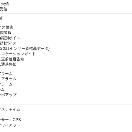
り受信
N受信
秒
イス警告
段階警報
向識別ボイス
識別ボイス
(気圧センサー＆標高データ)
スロケーションガイド
ス直前速度告知
ス通過告知
アラーム
ィアラーム
アラーム
ーム
ンポアップ
ト
クスチャイム
サー＋GPS
クワイアット