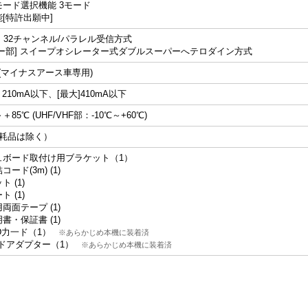
ード選択機能 3モード
[特許出願中]
部] 32チャンネル/パラレル受信方式
ダー部] スイープオシレーター式ダブルスーパーへテロダイン方式
V (マイナスアース車専用)
 210mA以下、[最大]410mA以下
＋85℃ (UHF/VHF部：-10℃～+60℃)
消耗品は除く）
ュボード取付け用ブラケット（1）
ード(3m) (1)
 (1)
 (1)
両面テープ (1)
書・保証書 (1)
SD力一ド（1）
※あらかじめ本機に装着済
ドアダプター（1）
※あらかじめ本機に装着済