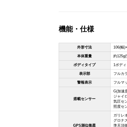
機能・仕様
外形寸法
106(幅
本体重量
約125g
ボディタイプ
1ボデ
表示部
フルカラ
警報表示
フルマッ
G(加速
ジャイ
搭載センサー
気圧セ
照度セ
ガリレ
グロナ
GPS測位衛星
準天頂