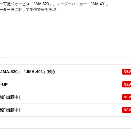
ダー可搬式オービス「JMA-520」、レーダーパトカー「JMA-401」
ーダー波に対して受信警報を実現！
A-520」「JMA-401」対応
NE
上UP
NE
特許出願中］
NE
特許出願中］
NE