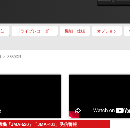
探知
ドライブレコーダー
機能・仕様
オプション
機
Z850DR
「JMA-520」「JMA-401」受信警報