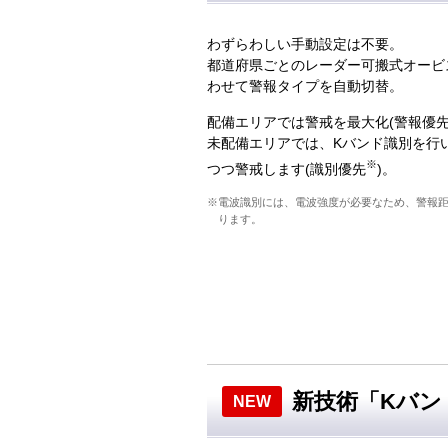
わずらわしい手動設定は不要。
都道府県ごとのレーダー可搬式オービ
わせて警報タイプを自動切替。
配備エリアでは警戒を最大化(警報優先
未配備エリアでは、Kバンド識別を行
※
つつ警戒します(識別優先
)。
※電波識別には、電波強度が必要なため、警報
ります。
新技術「Kバン
NEW