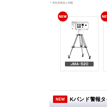
＊当社従来品と比較
Kバンド警報タ
NEW