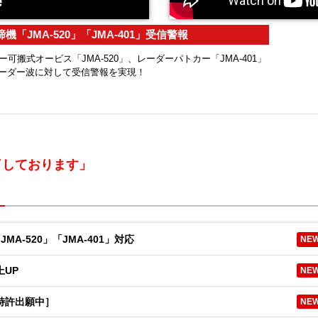
「JMA-520」「JMA-401」受信警報
ダー可搬式オービス「JMA-520」、レーダーパトカー「JMA-401」
ーダー波に対して受信警報を実現！
了しております」
A-520」「JMA-401」対応
NE
上UP
NE
特許出願中］
NE