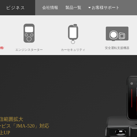
ビジネス
会社情報
製品一覧
お客様サポート
機/
安全運転支援機器
エンジンスターター
カーセキュリティ
信範囲拡大
ス「JMA-520」対応
上UP