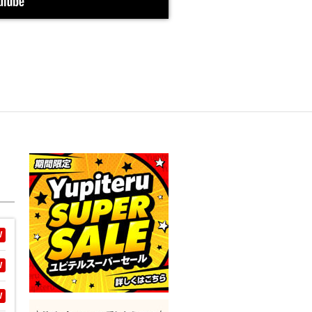
W
W
W