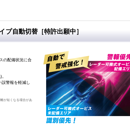
イプ自動切替［特許出願中］
スの配備状況に合
)。
い誤警報を軽減し
距離が短くなる場合があ