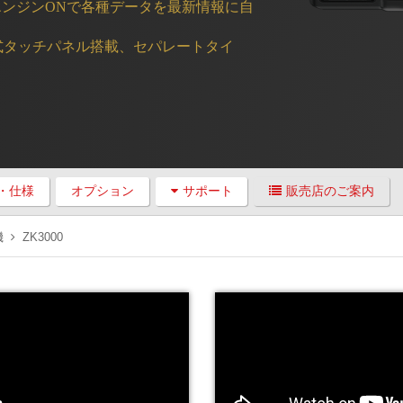
エンジンONで各種データを最新情報に自
電式タッチパネル搭載、セパレートタイ
・仕様
オプション
サポート
販売店のご案内
機
ZK3000