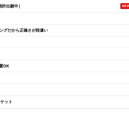
特許出願中］
NE
チングだから正確さが段違い
置OK
ラケット