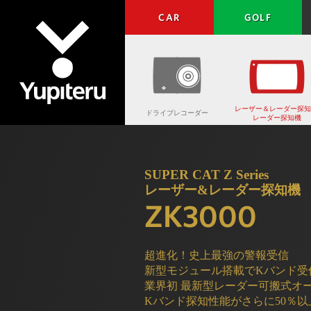
CAR
GOLF
レーザー＆レーダー探知
ドライブレコーダー
レーダー探知機
Yupiteru
SUPER CAT Z Series
レーザー&レーダー探知機
ZK3000
超進化！史上最強の警報受信
新型モジュール搭載でKバンド受
業界初 最新型レーダー可搬式オービ
Kバンド探知性能がさらに50％以