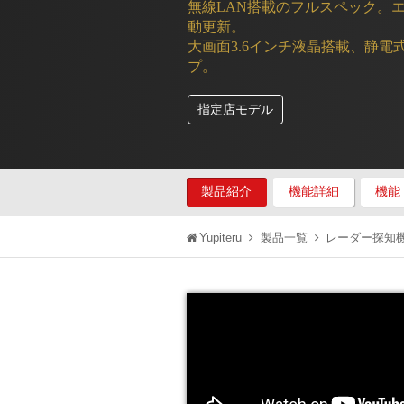
無線LAN搭載のフルスペック。
動更新。
大画面3.6インチ液晶搭載、静
プ。
指定店モデル
製品紹介
機能詳細
機能
Yupiteru
製品一覧
レーダー探知