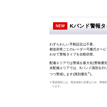
Kバンド警報タ
NEW
わずらわしい手動設定は不要。
都道府県ごとのレーダー可搬式オービ
わせて警報タイプを自動切替。
配備エリアでは警戒を最大化(警報優先
未配備エリアでは、Kバンド識別を行
※
つつ警戒します(識別優先
)。
※電波識別には、電波強度が必要なため、警報
ります。