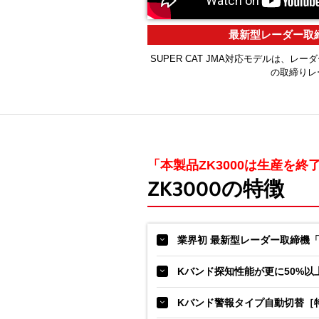
最新型レーダー取締機
SUPER CAT JMA対応モデルは、レー
の取締りレ
「本製品ZK3000は生産を終
ZK3000の特徴
業界初 最新型レーダー取締機「JM
Kバンド探知性能が更に50%以
Kバンド警報タイプ自動切替［