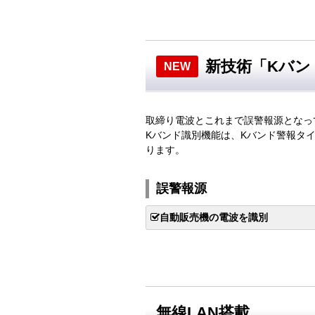
新技術「Kバン
NEW
取締り電波とこれまで誤警報源となっ
Kバンド識別機能は、Kバンド警報タ
ります。
誤警報源
自動販売機の電波を識別
無線LAN搭載