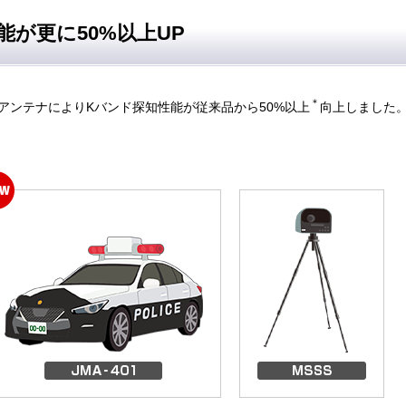
能が更に50%以上UP
＊
アンテナによりKバンド探知性能が従来品から50%以上
向上しました