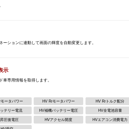
。
ネーションに連動して画面の輝度を自動変更します。
表示
ド車専用情報を取得します。
Frモータパワー
HV Rrモータパワー
HV Rrトルク配分
バッテリー電流
HV補機バッテリー電圧
HV全電池容量
V昇圧後電圧
HVアクセル開度
HVエアコン消費電力
HV滑空