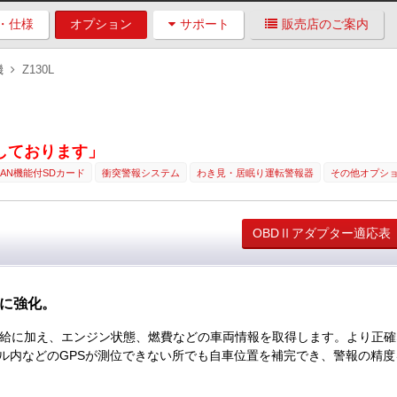
・仕様
オプション
サポート
販売店のご案内
機
Z130L
了しております」
LAN機能付SDカード
衝突警報システム
わき見・居眠り運転警報器
その他オプシ
OBDⅡアダプター適応表
に強化。
供給に加え、エンジン状態、燃費などの車両情報を取得します。より正確
ル内などのGPSが測位できない所でも自車位置を補完でき、警報の精度