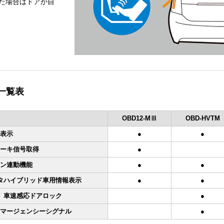
た場合はドアが自
一覧表
OBD12-MⅢ
OBD-HVTM
表示
●
●
ーキ信号取得
●
ン連動機能
●
●
タハイブリッド車用情報表示
●
●
車速感応ドアロック
●
マージェンシーシグナル
●