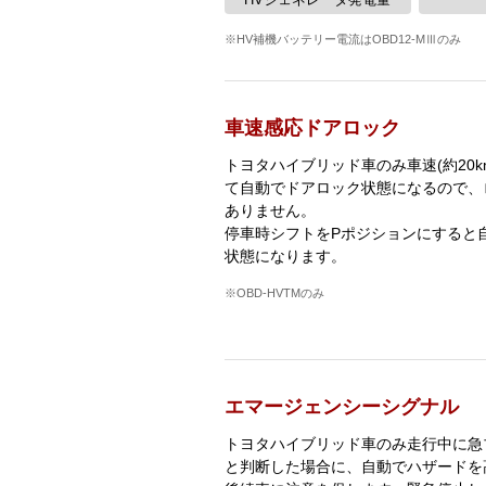
※HV補機バッテリー電流はOBD12-MⅢのみ
車速感応ドアロック
トヨタハイブリッド車のみ車速(約20k
て自動でドアロック状態になるので、
ありません。
停車時シフトをPポジションにすると
状態になります。
※OBD-HVTMのみ
エマージェンシーシグナル
トヨタハイブリッド車のみ走行中に急
と判断した場合に、自動でハザードを