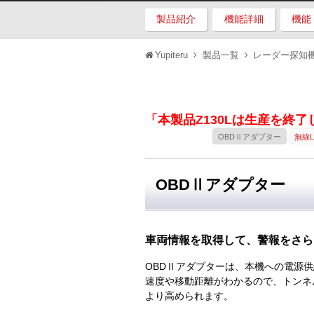
製品紹介
機能詳細
機能
Yupiteru
製品一覧
レーダー探知
「本製品Z130Lは生産を終
OBDⅡアダプター
無線
OBDⅡアダプター
車両情報を取得して、警報をさら
OBDⅡアダプターは、本機への電源
速度や移動距離がわかるので、トンネ
より高められます。