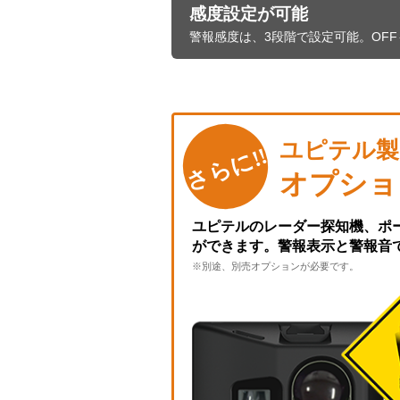
感度設定が可能
警報感度は、3段階で設定可能。OF
ユピテル製
さらに!!
オプショ
ユピテルのレーダー探知機、ポ
ができます。警報表示と警報音
※別途、別売オプションが必要です。