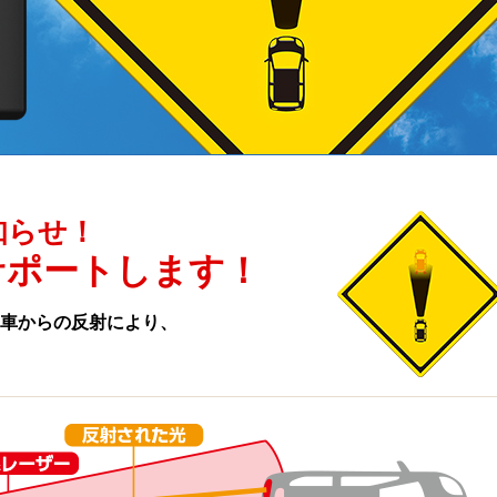
知らせ！
サポートします！
車からの反射により、