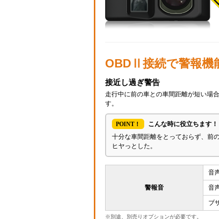
OBDⅡ接続で警報機
接近し過ぎ警告
走行中に前の車との車間距離が短い場
す。
こんな時に役立ちます！
POINT！
十分な車間距離をとっておらず、前
ヒヤっとした。
音声
警報音
音声
ブ
※別途、別売りオプションが必要です。