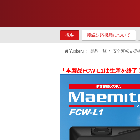
概要
接続対応機種について
Yupiteru
製品一覧
安全運転支援
「本製品FCW-L1は生産を終