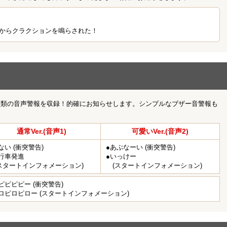
からクラクションを鳴らされた！
声2)の2種類の音声警報を収録！的確にお知らせします。シンプルなブザー音警報も
通常Ver.(音声1)
可愛いVer.(音声2)
ない (衝突警告)
●あぶなーい (衝突警告)
行車発進
●いっけー
スタートインフォメーション)
(スタートインフォメーション)
ピピピピー (衝突警告)
ロピロピロー (スタートインフォメーション)