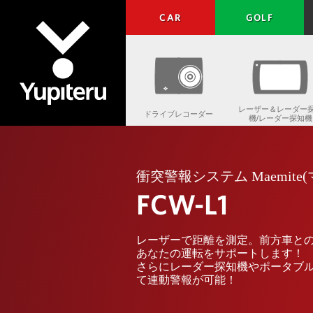
CAR
GOLF
レーザー＆レーダー
ドライブレコーダー
機/レーダー探知機
Yupiteru
衝突警報システム Maemite
FCW-L1
レーザーで距離を測定。前方車と
あなたの運転をサポートします！
さらにレーダー探知機やポータブ
て連動警報が可能！