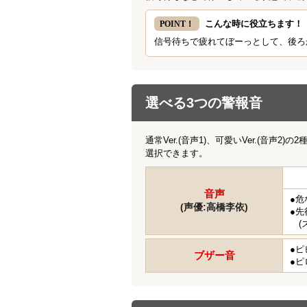
こんな時に役立ちます！
POINT！
信号待ちで疲れてぼーっとして、後ろ
選べる3つの警報音
通常Ver.(音声1)、可愛いVer.(音
選択できます。
音声
●危
(声優:高橋李依)
●先
(
●ピ
ブザー音
●ピ