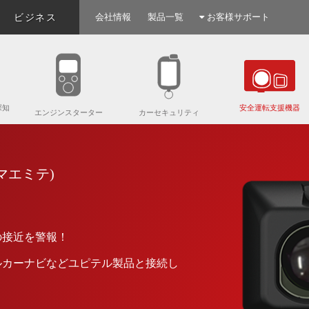
ビジネス
会社情報
製品一覧
お客様サポート
探知
安全運転支援機器
エンジンスターター
カーセキュリティ
(マエミテ)
の接近を警報！
ルカーナビなどユピテル製品と接続し