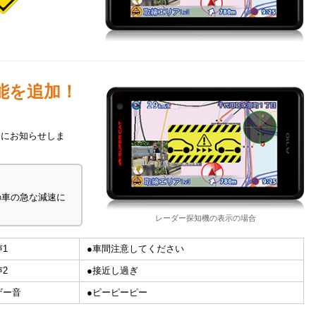
能を追加！
合にお知らせしま
の車の急な減速に
レーダー探知機の表示の場合
1
●車間注意してください
2
●接近し過ぎ
ザー音
●ピーピーピー