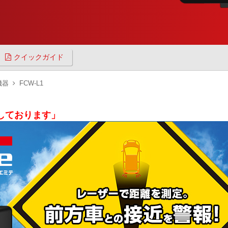
クイックガイド
機器
FCW-L1
了しております」