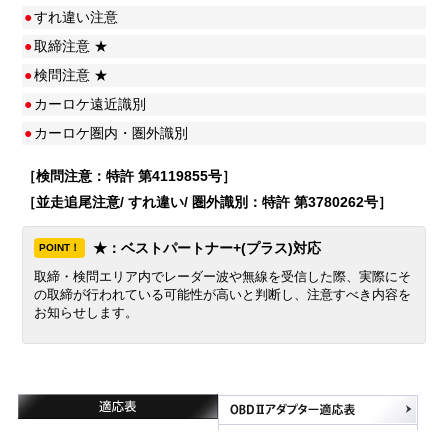
●
すれ違い注意
●
取締注意 ★
●
検問注意 ★
●
カーロケ遠近識別
●
カーロケ圏内・圏外識別
［検問注意：特許 第4119855号］
［並走追尾注意/ すれ違い/ 圏外識別：特許 第3780262号］
★：ベストパートナー+(プラス)対応
POINT！
取締・検問エリア内でレーダー波や無線を受信した際、実際にそ
の取締が行われている可能性が高いと判断し、注意すべき内容を
お知らせします。