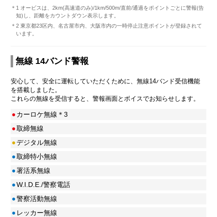
＊1 オービスは、2km(高速道のみ)/1km/500m/直前/通過をポイントごとに警報(告
知)し、距離をカウントダウン表示します。
＊2 東京都23区内、名古屋市内、大阪市内の一時停止注意ポイントが登録されて
います。
無線 14バンド警報
安心して、安全に運転していただくために、無線14バンド受信機能
を搭載しました。
これらの無線を受信すると、警報画面とボイスでお知らせします。
●
カーロケ無線＊3
●
取締無線
●
デジタル無線
●
取締特小無線
●
署活系無線
●
W.I.D.E./警察電話
●
警察活動無線
●
レッカー無線