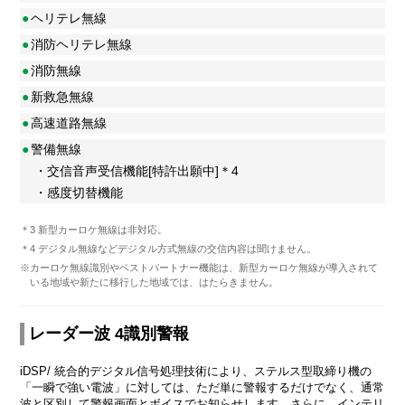
●
ヘリテレ無線
●
消防ヘリテレ無線
●
消防無線
●
新救急無線
●
高速道路無線
●
警備無線
・交信音声受信機能[特許出願中]＊4
・感度切替機能
＊3 新型カーロケ無線は非対応。
＊4 デジタル無線などデジタル方式無線の交信内容は聞けません。
※カーロケ無線識別やベストパートナー機能は、新型カーロケ無線が導入されて
いる地域や新たに移行した地域では、はたらきません。
レーダー波 4識別警報
iDSP/ 統合的デジタル信号処理技術により、ステルス型取締り機の
「一瞬で強い電波」に対しては、ただ単に警報するだけでなく、通常
波と区別して警報画面とボイスでお知らせします。さらに、インテリ