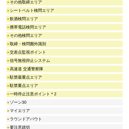
●
その他取締エリア
●
シートベルト検問エリア
●
飲酒検問エリア
●
携帯電話検問エリア
●
その他検問エリア
●
取締・検問圏外識別
●
交差点監視ポイント
●
信号無視抑止システム
●
高速道 交通警察隊
●
駐禁最重点エリア
●
駐禁重点エリア
●
一時停止注意ポイント＊2
●
ゾーン30
●
マイエリア
●
ラウンドアバウト
●
要注意踏切