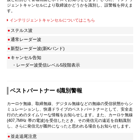
ジェントキャンセルにより取締波かどうかを識別し、誤警報を抑えま
す。
インテリジェントキャンセルについてはこちら
●
ステルス波
●
通常レーダー波
●
新型レーダー波(新Kバンド)
●
キャンセル告知
・レーダー波受信レベル5段階表示
ベストパートナー 6識別警報
カーロケ無線、取締無線、デジタル無線などの無線の受信状態からシ
ミュレーションし、快適ドライブのベストパートナーとして、安全走
行のためのタイムリーな情報をお知らせします。また、カーロケ無線
(407,7MHz 帯の電波)を受信したとき、その発信元の遠近を自動識別
し、さらに発信元が圏外になったと思われる場合もお知らせします。
●
並走追尾注意