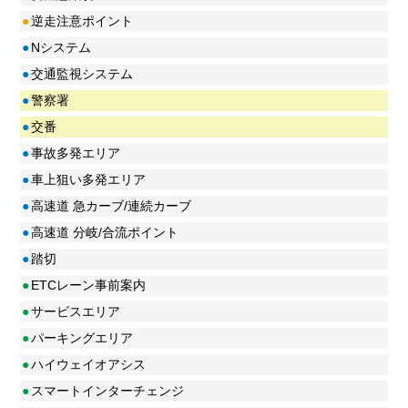
●
逆走注意ポイント
●
Nシステム
●
交通監視システム
●
警察署
●
交番
●
事故多発エリア
●
車上狙い多発エリア
●
高速道 急カーブ/連続カーブ
●
高速道 分岐/合流ポイント
●
踏切
●
ETCレーン事前案内
●
サービスエリア
●
パーキングエリア
●
ハイウェイオアシス
●
スマートインターチェンジ