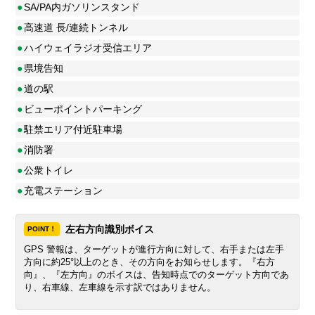
●
SA/PA内ガソリンスタンド
●
高速道 長/連続トンネル
●
ハイウェイラジオ受信エリア
●
県境告知
●
道の駅
●
ビューポイントパーキング
●
駐禁エリア付近駐車場
●
消防署
●
公衆トイレ
●
充電ステーション
左右方向識別ボイス
POINT！
GPS 警報は、ターゲットが進行方向に対して、右手または左手
方向に約25°以上のとき、その方向をお知らせします。『右方
向』、『左方向』のボイスは、告知時点でのターゲット方向であ
り、右車線、左車線を示す訳ではありません。