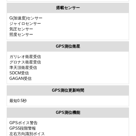
搭載センサー
G(加速度)センサー
ジャイロセンサー
気圧センサー
照度センサー
GPS測位衛星
ガリレオ衛星受信
グロナス衛星受信
準天頂衛星受信
SDCM受信
GAGAN受信
GPS測位更新時間
最短0.5秒
GPS測位機能
GPSボイス警告
GPS5段階警報
左右方向識別ボイス