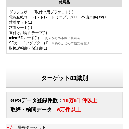
付属品
ダッシュボード取付け用ブラケット(1)
電源直結コード[ストレートミニプラグDC12V出力]約3m(1)
粘着マット(1)
粘着シート(1)
直付け用両面テープ(1)
microSD力一ド(1)
※あらかじめ本機に装着済
SDカードアダプター(1)
※あらかじめ本機に装着済
取扱説明書・保証書(1)
ターゲット83識別
GPSデータ登録件数：
16万6千件以上
取締・検問データ：
6万件以上
●赤
：警報ターゲット