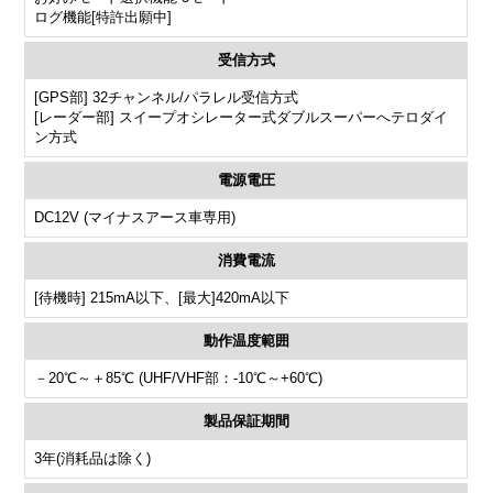
ログ機能[特許出願中]
受信方式
[GPS部] 32チャンネル/パラレル受信方式
[レーダー部] スイープオシレーター式ダブルスーパーへテロダイ
ン方式
電源電圧
DC12V (マイナスアース車専用)
消費電流
[待機時] 215mA以下、[最大]420mA以下
動作温度範囲
－20℃～＋85℃ (UHF/VHF部：-10℃～+60℃)
製品保証期間
3年(消耗品は除く)