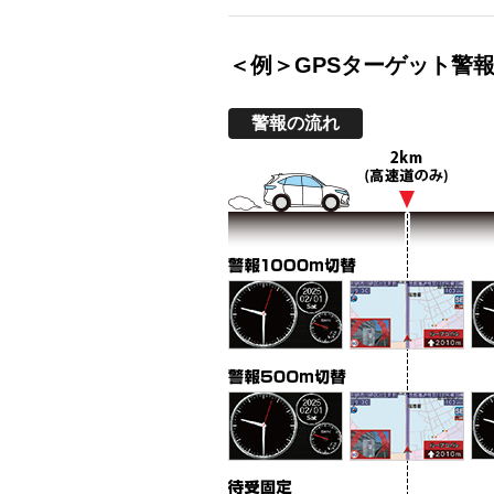
＜例＞GPSターゲット警
警報の流れ