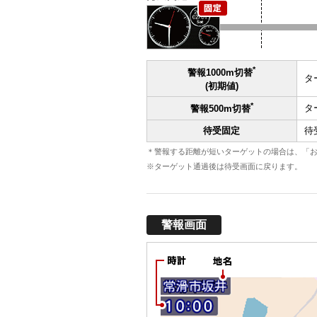
*
警報1000m切替
タ
(初期値)
*
タ
警報500m切替
待受固定
待
＊警報する距離が短いターゲットの場合は、「お
※ターゲット通過後は待受画面に戻ります。
警報画面