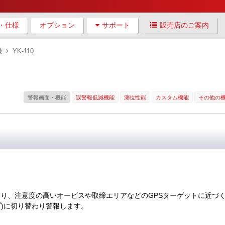
・仕様
オプション
サポート
販売店のご案内
機
YK-110
警報画面・機能
誤警報低減機能
測位性能
カスタム機能
その他の
たり、注意度の高いオービスや取締エリアなどのGPSターゲットに近づ
プ)に切り替わり警報します。