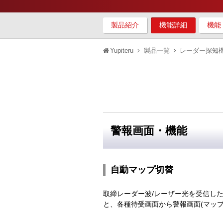
製品紹介
機能詳細
機能
Yupiteru
製品一覧
レーダー探知
警報画面・機能
自動マップ切替
取締レーダー波/レーザー光を受信し
と、各種待受画面から警報画面(マッ