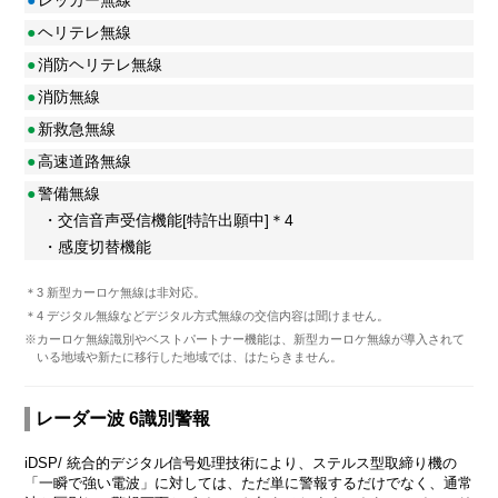
●
ヘリテレ無線
●
消防ヘリテレ無線
●
消防無線
●
新救急無線
●
高速道路無線
●
警備無線
・交信音声受信機能[特許出願中]＊4
・感度切替機能
＊3 新型カーロケ無線は非対応。
＊4 デジタル無線などデジタル方式無線の交信内容は聞けません。
※カーロケ無線識別やベストパートナー機能は、新型カーロケ無線が導入されて
いる地域や新たに移行した地域では、はたらきません。
レーダー波 6識別警報
iDSP/ 統合的デジタル信号処理技術により、ステルス型取締り機の
「一瞬で強い電波」に対しては、ただ単に警報するだけでなく、通常