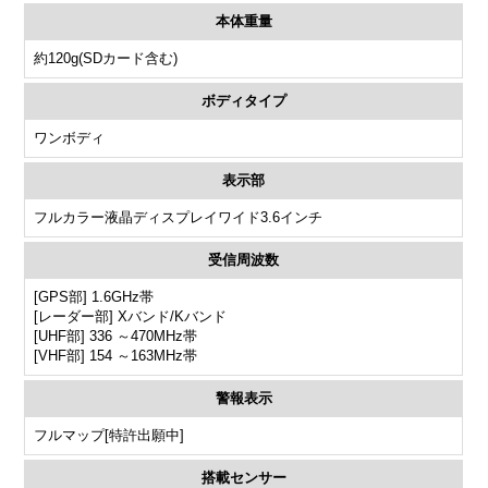
本体重量
約120g(SDカード含む)
ボディタイプ
ワンボディ
表示部
フルカラー液晶ディスプレイワイド3.6インチ
受信周波数
[GPS部] 1.6GHz帯
[レーダー部] Xバンド/Kバンド
[UHF部] 336 ～470MHz帯
[VHF部] 154 ～163MHz帯
警報表示
フルマップ[特許出願中]
搭載センサー