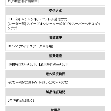
ログ機能[特許出願中]
受信方式
[GPS部] 32チャンネル/パラレル受信方式
[レーダー部] スイープオシレーター式ダブルスーパーへテロダイ
ン方式
電源電圧
DC12V (マイナスアース車専用)
消費電流
[待機時]230mA以下、[最大時]420ｍA以下
動作温度範囲
-20℃～+85℃(UHF/VHF部：-10℃～+60℃)
製品保証期間
3年(消耗品は除く)
付属品