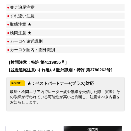
●
並走追尾注意
●
すれ違い注意
●
取締注意 ★
●
検問注意 ★
●
カーロケ遠近識別
●
カーロケ圏内・圏外識別
［検問注意：特許 第4119855号］
［並走追尾注意/ すれ違い/ 圏外識別：特許 第3780262号］
★：ベストパートナー+(プラス)対応
POINT！
取締・検問エリア内でレーダー波や無線を受信した際、実際にそ
の取締が行われている可能性が高いと判断し、注意すべき内容を
お知らせします。