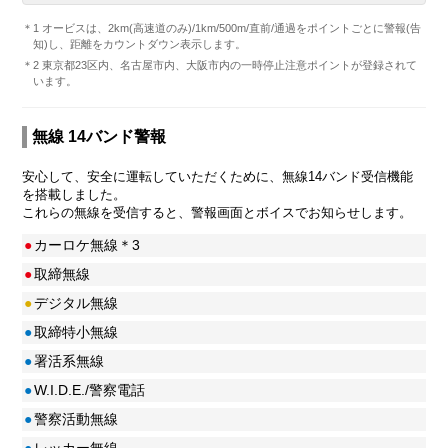
＊1 オービスは、2km(高速道のみ)/1km/500m/直前/通過をポイントごとに警報(告
知)し、距離をカウントダウン表示します。
＊2 東京都23区内、名古屋市内、大阪市内の一時停止注意ポイントが登録されて
います。
無線 14バンド警報
安心して、安全に運転していただくために、無線14バンド受信機能
を搭載しました。
これらの無線を受信すると、警報画面とボイスでお知らせします。
●
カーロケ無線＊3
●
取締無線
●
デジタル無線
●
取締特小無線
●
署活系無線
●
W.I.D.E./警察電話
●
警察活動無線
●
レッカー無線