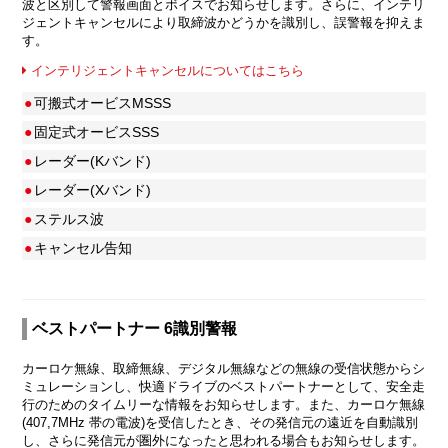
波と区別して警報画面とボイスでお知らせします。さらに、インテリ
ジェントキャンセルにより取締波かどうかを識別し、誤警報を抑えま
す。
インテリジェントキャンセルについてはこちら
●
可搬式オービスMSSS
●
固定式オービスSSS
●
レーダー(Kバンド)
●
レーダー(Xバンド)
●
ステルス波
●
キャンセル告知
ベストパートナー 6識別警報
カーロケ無線、取締無線、デジタル無線などの無線の受信状態からシ
ミュレーションし、快適ドライブのベストパートナーとして、安全走
行のためのタイムリーな情報をお知らせします。また、カーロケ無線
(407,7MHz 帯の電波)を受信したとき、その発信元の遠近を自動識別
し、さらに発信元が圏外になったと思われる場合もお知らせします。