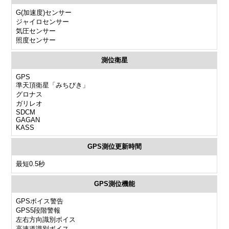
G(加速度)センサー
ジャイロセンサー
気圧センサー
照度センサー
測位衛星
GPS
準天頂衛星「みちびき」
グロナス
ガリレオ
SDCM
GAGAN
KASS
GPS測位更新時間
最短0.5秒
GPS測位機能
GPSボイス警告
GPS5段階警報
左右方向識別ボイス
高速道識別ボイス