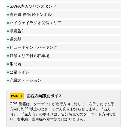
●
SA/PA内ガソリンスタンド
●
高速道 長/連続トンネル
●
ハイウェイラジオ受信エリア
●
県境告知
●
道の駅
●
ビューポイントパーキング
●
駐禁エリア付近駐車場
●
消防署
●
公衆トイレ
●
充電ステーション
左右方向識別ボイス
POINT！
GPS 警報は、ターゲットが進行方向に対して、右手または左手
方向に約25°以上のとき、その方向をお知らせします。『右方
向』、『左方向』のボイスは、告知時点でのターゲット方向であ
り、右車線、左車線を示す訳ではありません。