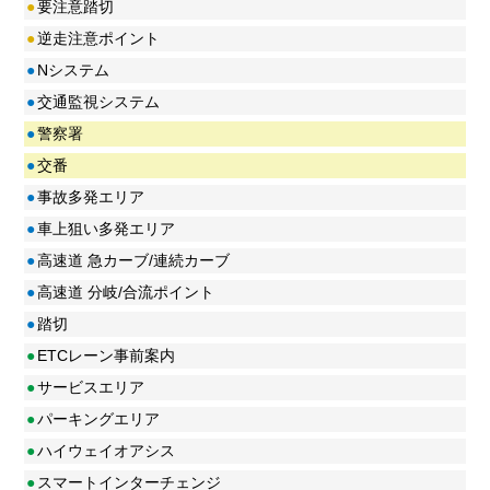
●
要注意踏切
●
逆走注意ポイント
●
Nシステム
●
交通監視システム
●
警察署
●
交番
●
事故多発エリア
●
車上狙い多発エリア
●
高速道 急カーブ/連続カーブ
●
高速道 分岐/合流ポイント
●
踏切
●
ETCレーン事前案内
●
サービスエリア
●
パーキングエリア
●
ハイウェイオアシス
●
スマートインターチェンジ