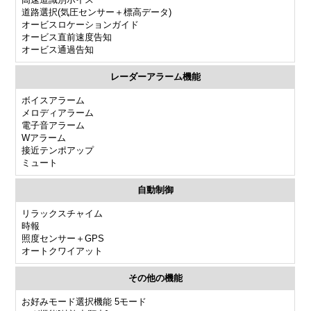
道路選択(気圧センサー＋標高データ)
オービスロケーションガイド
オービス直前速度告知
オービス通過告知
レーダーアラーム機能
ボイスアラーム
メロディアラーム
電子音アラーム
Wアラーム
接近テンポアップ
ミュート
自動制御
リラックスチャイム
時報
照度センサー＋GPS
オートクワイアット
その他の機能
お好みモード選択機能 5モード