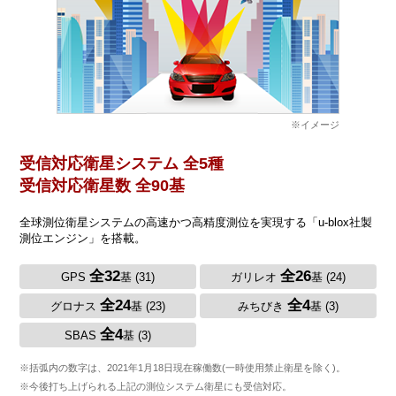
※イメージ
受信対応衛星システム 全5種
受信対応衛星数 全90基
全球測位衛星システムの高速かつ高精度測位を実現する「u-blox社製
測位エンジン」を搭載。
全32
全26
GPS
基 (31)
ガリレオ
基 (24)
全24
全4
グロナス
基 (23)
みちびき
基 (3)
全4
SBAS
基 (3)
※括弧内の数字は、2021年1月18日現在稼働数(一時使用禁止衛星を除く)。
※今後打ち上げられる上記の測位システム衛星にも受信対応。