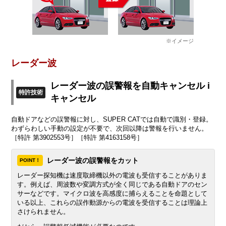
※イメージ
レーダー波
レーダー波の誤警報を自動キャンセル i
特許技術
キャンセル
自動ドアなどの誤警報に対し、SUPER CATでは自動で識別・登録。
わずらわしい手動の設定が不要で、次回以降は警報を行いません。
［特許 第3902553号］［特許 第4163158号］
レーダー波の誤警報をカット
POINT！
レーダー探知機は速度取締機以外の電波も受信することがありま
す。例えば、周波数や変調方式が全く同じである自動ドアのセン
サーなどです。マイクロ波を高感度に捕らえることを命題として
いる以上、これらの誤作動源からの電波を受信することは理論上
さけられません。