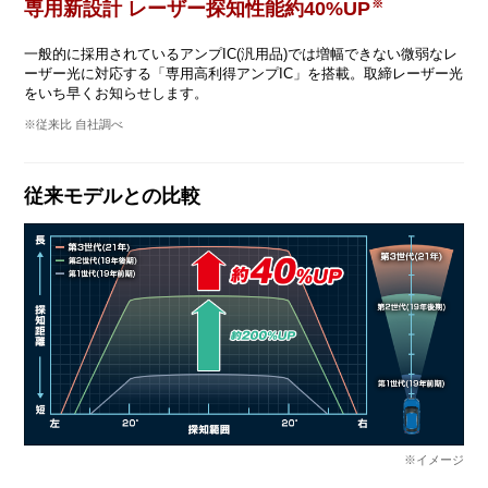
※
専用新設計 レーザー探知性能約40%UP
一般的に採用されているアンプIC(汎用品)では増幅できない微弱なレ
ーザー光に対応する「専用高利得アンプIC」を搭載。取締レーザー光
をいち早くお知らせします。
※従来比 自社調べ
従来モデルとの比較
※イメージ