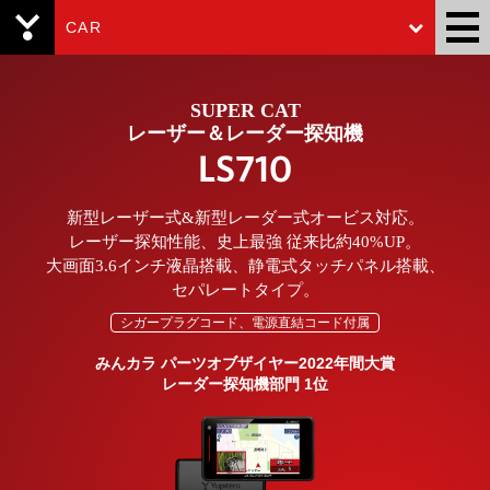
CAR
Yupiteru
SUPER CAT
レーザー＆レーダー探知機
LS710
新型レーザー式&新型レーダー式オービス対応。
レーザー探知性能、史上最強 従来比約40%UP。
大画面3.6インチ液晶搭載、静電式タッチパネル搭載、
セパレートタイプ。
シガープラグコード、電源直結コード付属
みんカラ パーツオブザイヤー2022年間大賞
レーダー探知機部門 1位