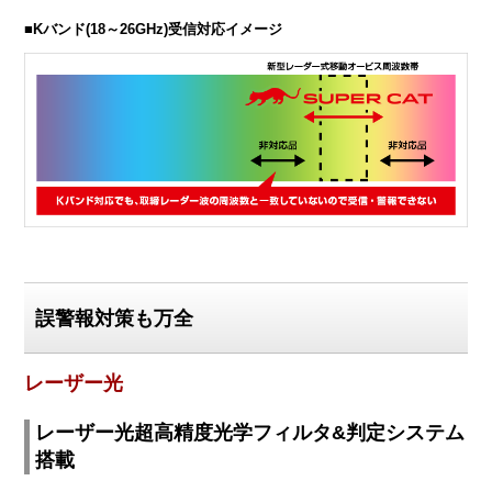
■Kバンド(18～26GHz)受信対応イメージ
誤警報対策も万全
レーザー光
レーザー光超高精度光学フィルタ&判定システム
搭載