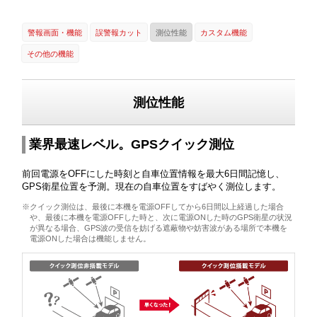
警報画面・機能
誤警報カット
測位性能
カスタム機能
その他の機能
測位性能
業界最速レベル。GPSクイック測位
前回電源をOFFにした時刻と自車位置情報を最大6日間記憶し、
GPS衛星位置を予測。現在の自車位置をすばやく測位します。
※クイック測位は、最後に本機を電源OFFしてから6日間以上経過した場合
や、最後に本機を電源OFFした時と、次に電源ONした時のGPS衛星の状況
が異なる場合、GPS波の受信を妨げる遮蔽物や妨害波がある場所で本機を
電源ONした場合は機能しません。