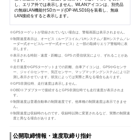
し、エリア外では表示しません。WLANアイコンは、別売品
の無線LAN機能付SDカード(OP-WLSD16)を装着し、無線
LAN接続をすると表示します。
※GPSターゲットが登録されていない場合は、警報画面は表示されません。
※制限速度表示は、オービス（ループコイル／LHシステム／新Hシステム／レ
ーダー式オービス/レーザー式オービス）と一部の取締りエリア警報時に表
示します。
※表示される時刻・速度・距離は、GPS の受信状況により、ずれることがあ
ります。
※走行速度やGPSターゲットまでの距離、自車アイコンは、GPSやGセンサ
ー、ジャイロセンサー、気圧センサー、マップマッチングシステムにより計
測し表示させています。状況によっては実際と異なる場合もあります。
※GPS非測位時、走行速度は表示しません。
※OBDⅡアダプターで接続するとGPS非測位時でも走行速度が表示されま
す。
※制限速度は普通自動車の制限速度です。他車種の制限速度は表示できませ
ん。
※制限速度は収録時のものです。収録時以降に変更されるなど、実際の制限速
度と異なる場合があります。
公開取締情報・速度取締り指針