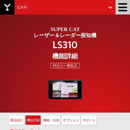
CAR
Yupiteru
SUPER CAT
レーザー＆レーダー探知機
LS310
機能詳細
特定カー量販店
製品紹介
機能詳細
機能・仕様
オプション
サポート