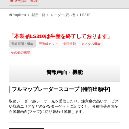
販売店のご案内
Yupiteru
製品一覧
レーダー探知機
LS310
「本製品LS310は生産を終了しております」
警報画面・機能
誤警報カット
測位性能
カスタム機能
その他の機能
警報画面・機能
フルマップレーダースコープ [特許出願中]
取締レーダー波/レーザー光を受信したり、注意度の高いオービス
や取締エリアなどのGPSターゲットに近づくと、各種待受画面か
ら警報画面(マップ)に切り替わり警報します。