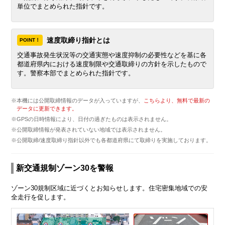
単位でまとめられた指針です。
速度取締り指針とは
POINT！
交通事故発生状況等の交通実態や速度抑制の必要性などを基に各
都道府県内における速度制限や交通取締りの方針を示したもので
す。警察本部でまとめられた指針です。
※本機には公開取締情報のデータが入っていますが、
こちらより、無料で最新の
データに更新できます。
※GPSの日時情報により、日付の過ぎたものは表示されません。
※公開取締情報が発表されていない地域では表示されません。
※公開取締/速度取締り指針以外でも各都道府県にて取締りを実施しております。
新交通規制ゾーン30を警報
ゾーン30規制区域に近づくとお知らせします。住宅密集地域での安
全走行を促します。