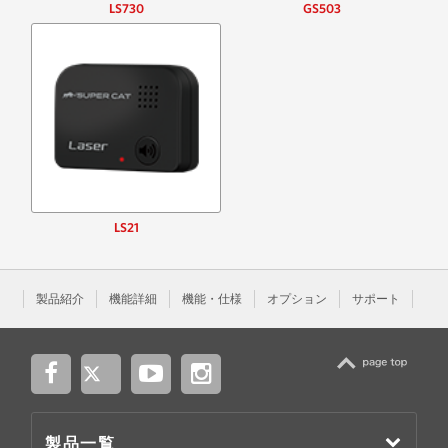
LS730
GS503
LS21
製品紹介
機能詳細
機能・仕様
オプション
サポート
TOP
製品一覧