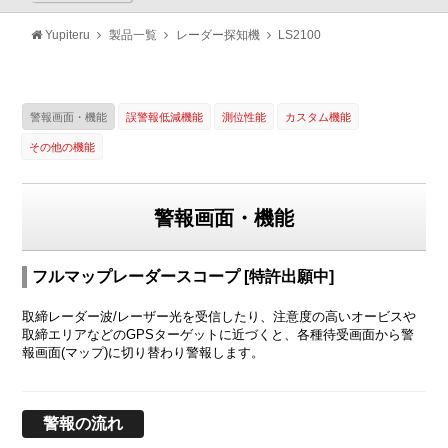
Yupiteru
製品一覧
レーダー探知機
LS2100
警報画面・機能
誤警報低減機能
測位性能
カスタム機能
その他の機能
警報画面・機能
フルマップレーダースコープ [特許出願中]
取締レーダー波/レーザー光を受信したり、注意度の高いオービスや
取締エリアなどのGPSターゲットに近づくと、各種待受画面から警
報画面(マップ)に切り替わり警報します。
警報の流れ