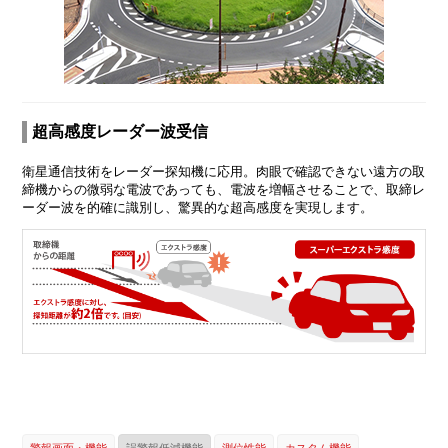
超高感度レーダー波受信
衛星通信技術をレーダー探知機に応用。肉眼で確認できない遠方の取
締機からの微弱な電波であっても、電波を増幅させることで、取締レ
ーダー波を的確に識別し、驚異的な超高感度を実現します。
警報画面・機能
誤警報低減機能
測位性能
カスタム機能