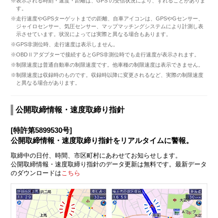
※表示される時刻・速度・距離は、GPS の受信状況により、ずれることがありま
す。
※走行速度やGPSターゲットまでの距離、自車アイコンは、GPSやGセンサー、
ジャイロセンサー、気圧センサー、マップマッチングシステムにより計測し表
示させています。状況によっては実際と異なる場合もあります。
※GPS非測位時、走行速度は表示しません。
※OBDⅡアダプターで接続するとGPS非測位時でも走行速度が表示されます。
※制限速度は普通自動車の制限速度です。他車種の制限速度は表示できません。
※制限速度は収録時のものです。収録時以降に変更されるなど、実際の制限速度
と異なる場合があります。
公開取締情報・速度取締り指針
[特許第5899530号]
公開取締情報・速度取締り指針をリアルタイムに警報。
取締中の日付、時間、市区町村にあわせてお知らせします。
公開取締情報・速度取締り指針のデータ更新は無料です。最新データ
のダウンロードは
こちら