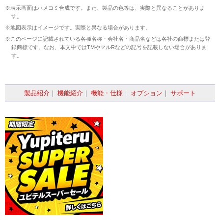
※表示画面はハメコミ合成です。また、製品の色等は、実際と異なることがありま
す。
※地図表示はイメージです。実際と異なる場合があります。
※このページに記載されている各種名称・会社名・商品名などは各社の商標または登
録商標です。なお、本文中ではTMやマルRなどの記号を記載しない場合がありま
す。
製品紹介
｜
機能紹介
｜
機能・仕様
｜
オプション
｜
サポート