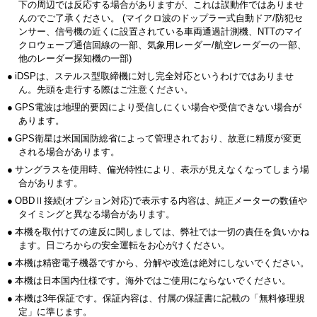
下の周辺では反応する場合がありますが、これは誤動作ではありませ
んのでご了承ください。 (マイクロ波のドップラー式自動ドア/防犯セ
ンサー、信号機の近くに設置されている車両通過計測機、NTTのマイ
クロウェーブ通信回線の一部、気象用レーダー/航空レーダーの一部、
他のレーダー探知機の一部)
●
iDSPは、ステルス型取締機に対し完全対応というわけではありませ
ん。先頭を走行する際はご注意ください。
●
GPS電波は地理的要因により受信しにくい場合や受信できない場合が
あります。
●
GPS衛星は米国国防総省によって管理されており、故意に精度が変更
される場合があります。
●
サングラスを使用時、偏光特性により、表示が見えなくなってしまう場
合があります。
●
OBDⅡ接続(オプション対応)で表示する内容は、純正メーターの数値や
タイミングと異なる場合があります。
●
本機を取付けての違反に関しましては、弊社では一切の責任を負いかね
ます。日ごろからの安全運転をお心がけください。
●
本機は精密電子機器ですから、分解や改造は絶対にしないでください。
●
本機は日本国内仕様です。海外ではご使用にならないでください。
●
本機は3年保証です。保証内容は、付属の保証書に記載の「無料修理規
定」に準じます。