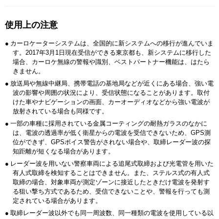
使用上の注意
●
カーロケーターシステムは、全国的に新システムへの移行が進んでいま
す。2017年3月1日現在受信ができる東京都も、新システムに移行した
場合、カーロケ無線の警報や識別、ベストパートナー機能は、はたら
きません。
●
放送局や無線中継局、携帯電話の基地局などが近くにある場合、強い電
波の影響や周囲の状況により、受信状態になることがあります。取付
けた車やナビゲーションの画面、カーオーディオなどから強い電波が
放射されている場合も同様です。
●
一部の車種に採用されている金属コーティングの耐熱ガラスのなかに
は、電波の透過率が低く衛星からの電波を受信できないため、GPS測
位ができず、GPSボイス警告がされない場合や、取締レーダー波の探
知距離が短くなる場合があります。
●
レーダー波を用いない警察車両による追尾式取締および光電管を用いた
有人式取締を検知することはできません。また、ステルス式の有人式
取締の場合、対象車両が測定ゾーンに接近したときだけ電波を発射す
る狙い撃ち方式であるため、受信できないことや、警報を行っても測
定されている場合があります。
●
取締レーダー波以外でも同一周波数、同一種類の電波を使用している以