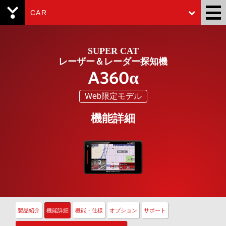
CAR
Yupiteru
SUPER CAT
レーザー＆レーダー探知機
A360α
Web限定モデル
機能詳細
製品紹介
機能詳細
機能・仕様
オプション
サポート