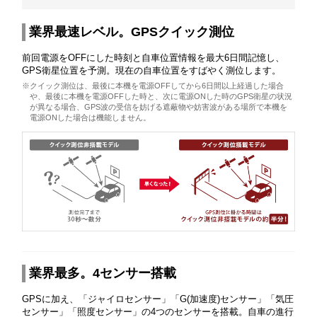
業界最速レベル。GPSクイック測位
前回電源をOFFにした時刻と自車位置情報を最大6日間記憶し、
GPS衛星位置を予測。現在の自車位置をすばやく測位します。
※クイック測位は、最後に本機を電源OFFしてから6日間以上経過した場合
や、最後に本機を電源OFFした時と、次に電源ONした時のGPS衛星の状況
が異なる場合、GPS波の受信を妨げる遮蔽物や妨害波がある場所で本機を
電源ONした場合は機能しません。
業界最多。4センサー搭載
GPSに加え、「ジャイロセンサー」「G(加速度)センサー」「気圧
センサー」「照度センサー」の4つのセンサーを搭載。自車の進行