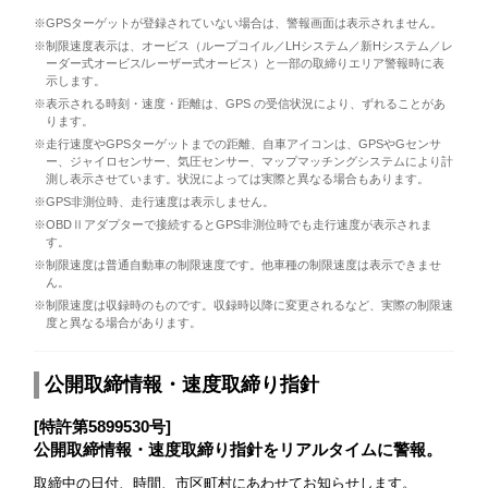
※GPSターゲットが登録されていない場合は、警報画面は表示されません。
※制限速度表示は、オービス（ループコイル／LHシステム／新Hシステム／レ
ーダー式オービス/レーザー式オービス）と一部の取締りエリア警報時に表
示します。
※表示される時刻・速度・距離は、GPS の受信状況により、ずれることがあ
ります。
※走行速度やGPSターゲットまでの距離、自車アイコンは、GPSやGセンサ
ー、ジャイロセンサー、気圧センサー、マップマッチングシステムにより計
測し表示させています。状況によっては実際と異なる場合もあります。
※GPS非測位時、走行速度は表示しません。
※OBDⅡアダプターで接続するとGPS非測位時でも走行速度が表示されま
す。
※制限速度は普通自動車の制限速度です。他車種の制限速度は表示できませ
ん。
※制限速度は収録時のものです。収録時以降に変更されるなど、実際の制限速
度と異なる場合があります。
公開取締情報・速度取締り指針
[特許第5899530号]
公開取締情報・速度取締り指針をリアルタイムに警報。
取締中の日付、時間、市区町村にあわせてお知らせします。