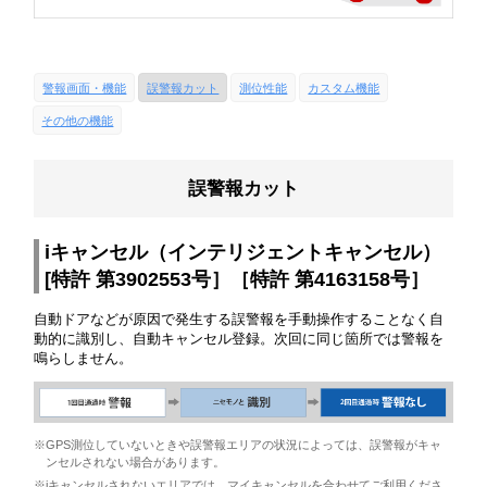
警報画面・機能
誤警報カット
測位性能
カスタム機能
その他の機能
誤警報カット
iキャンセル（インテリジェントキャンセル）
[特許 第3902553号］［特許 第4163158号］
自動ドアなどが原因で発生する誤警報を手動操作することなく自
動的に識別し、自動キャンセル登録。次回に同じ箇所では警報を
鳴らしません。
※GPS測位していないときや誤警報エリアの状況によっては、誤警報がキャ
ンセルされない場合があります。
※iキャンセルされないエリアでは、マイキャンセルを合わせてご利用くださ