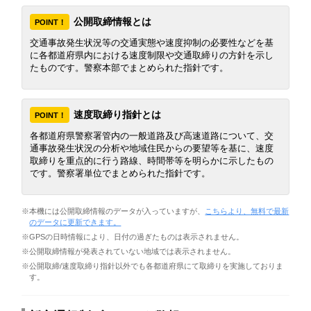
公開取締情報とは
POINT！
交通事故発生状況等の交通実態や速度抑制の必要性などを基
に各都道府県内における速度制限や交通取締りの方針を示し
たものです。警察本部でまとめられた指針です。
速度取締り指針とは
POINT！
各都道府県警察署管内の一般道路及び高速道路について、交
通事故発生状況の分析や地域住民からの要望等を基に、速度
取締りを重点的に行う路線、時間帯等を明らかに示したもの
です。警察署単位でまとめられた指針です。
※本機には公開取締情報のデータが入っていますが、
こちらより、無料で最新
のデータに更新できます。
※GPSの日時情報により、日付の過ぎたものは表示されません。
※公開取締情報が発表されていない地域では表示されません。
※公開取締/速度取締り指針以外でも各都道府県にて取締りを実施しておりま
す。