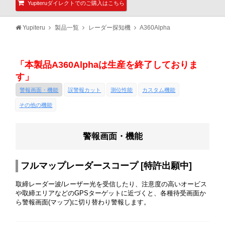
Yupiteruダイレクトでのご購入はこちら
Yupiteru
製品一覧
レーダー探知機
A360Alpha
「本製品A360Alphaは生産を終了しておりま
す」
警報画面・機能
誤警報カット
測位性能
カスタム機能
その他の機能
警報画面・機能
フルマップレーダースコープ [特許出願中]
取締レーダー波/レーザー光を受信したり、注意度の高いオービス
や取締エリアなどのGPSターゲットに近づくと、各種待受画面か
ら警報画面(マップ)に切り替わり警報します。