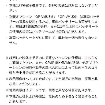
・
本機は精密電子機器です。分解や改造は絶対にしないでくだ
さい。
・
別売オプション「OP-VMU5M」「OP-VMU01」は車両バッテ
リーの電源を使用するため、車両バッテリーに負荷が生じま
す。毎日1時間未満の走行、または1年以上同じバッテリーを
ご使用の場合はバッテリー上がりの恐れがあります。
・
車両バッテリー上がりに関して、弊社は一切の責任を負いま
せん。
※
録画した映像を見るのに必要なパソコンの仕様は、
こちら
を
ご確認ください。また、CPU性能やRAMの状態、他アプリケ
ーションの同時作動等の環境の起因によって動画再生のコマ
落ち等不具合が起きることがあります。
※
表示画像はハメコミ合成です。また製品の色等は、実際と異
なることがあります。
※
地図表示はイメージです。実際と異なる場合があります。
※
本機の仕様および外観は、改良のため予告なく変更すること
があります。