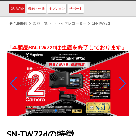
製品紹介
機能・仕様
オプション
サポート
Yupiteru
製品一覧
ドライブレコーダー
SN-TW72d
「本製品SN-TW72dは生産を終了しております」
SN-TW72dの特徴