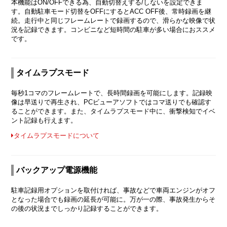
本機能はON/OFFできる為、自動切替えする/しないを設定できま
す。自動駐車モード切替をOFFにするとACC OFF後、常時録画を継
続。走行中と同じフレームレートで録画するので、滑らかな映像で状
況を記録できます。コンビニなど短時間の駐車が多い場合におススメ
です。
タイムラプスモード
毎秒1コマのフレームレートで、長時間録画を可能にします。記録映
像は早送りで再生され、PCビューアソフトではコマ送りでも確認す
ることができます。また、タイムラプスモード中に、衝撃検知でイベ
ント記録も行えます。
タイムラプスモードについて
バックアップ電源機能
駐車記録用オプションを取付ければ、事故などで車両エンジンがオフ
となった場合でも録画の延長が可能に。万が一の際、事故発生からそ
の後の状況までしっかり記録することができます。