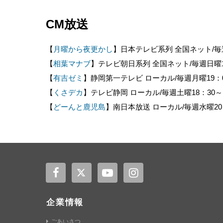
CM放送
【
月曜から夜更かし
】日本テレビ系列 全国ネット/毎週
【
相葉マナブ
】テレビ朝日系列 全国ネット/毎週日曜1
【
有吉ゼミ
】静岡第一テレビ ローカル/毎週月曜19：
【
くさデカ
】テレビ静岡 ローカル/毎週土曜18：30～
【
どーんと鹿児島
】南日本放送 ローカル/毎週水曜20
企業情報
ごあいさつ