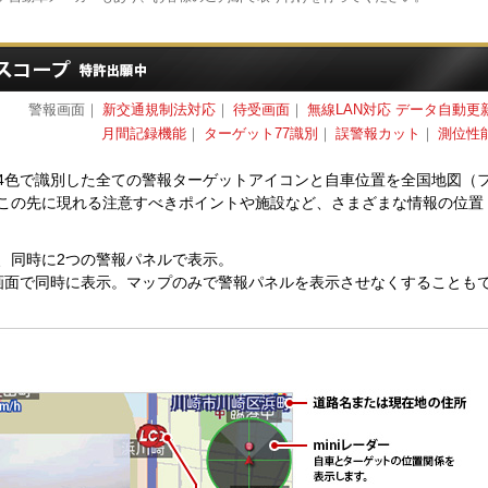
警報画面
｜
新交通規制法対応
｜
待受画面
｜
無線LAN対応 データ自動更
月間記録機能
｜
ターゲット77識別
｜
誤警報カット
｜
測位性
4色で識別した全ての警報ターゲットアイコンと自車位置を全国地図（
この先に現れる注意すべきポイントや施設など、さまざまな情報の位置
、同時に2つの警報パネルで表示。
画面で同時に表示。マップのみで警報パネルを表示させなくすることも