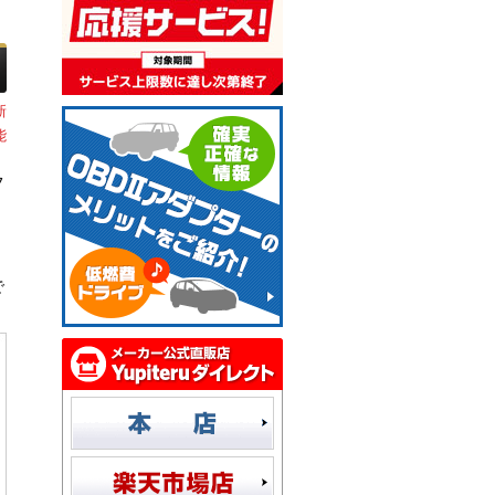
新
能
フ
で