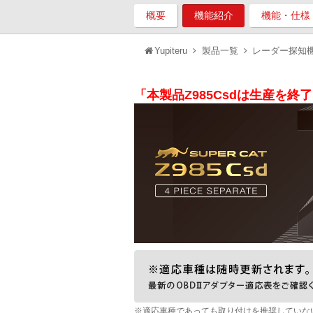
概要
機能紹介
機能・仕様
Yupiteru
製品一覧
レーダー探知
「本製品Z985Csdは生産を終
※適応車種であっても取り付けを推奨していな