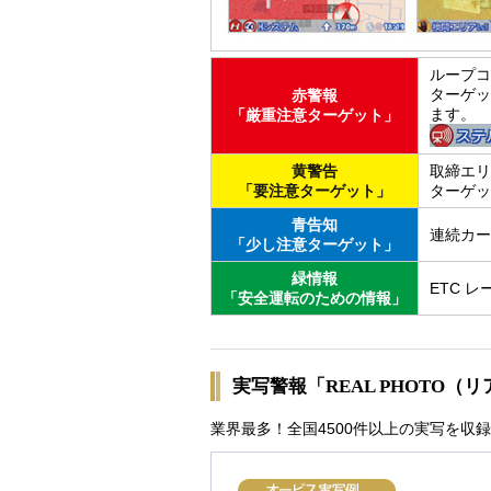
ループコ
ターゲッ
赤警報
ます。
「厳重注意ターゲット」
黄警告
取締エリ
「要注意ターゲット」
ターゲッ
青告知
連続カー
「少し注意ターゲット」
緑情報
ETC 
「安全運転のための情報」
実写警報「REAL PHOTO（
業界最多！全国4500件以上の実写を収録