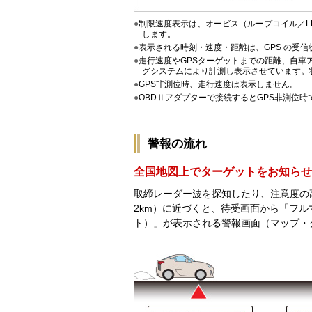
●
制限速度表示は、オービス（ループコイル／L
します。
●
表示される時刻・速度・距離は、GPS の受
●
走行速度やGPSターゲットまでの距離、自車
グシステムにより計測し表示させています。
●
GPS非測位時、走行速度は表示しません。
●
OBDⅡアダプターで接続するとGPS非測位
警報の流れ
全国地図上でターゲットをお知らせ
取締レーダー波を探知したり、注意度の高
2km）に近づくと、待受画面から「フルマ
ト）」が表示される警報画面（マップ・