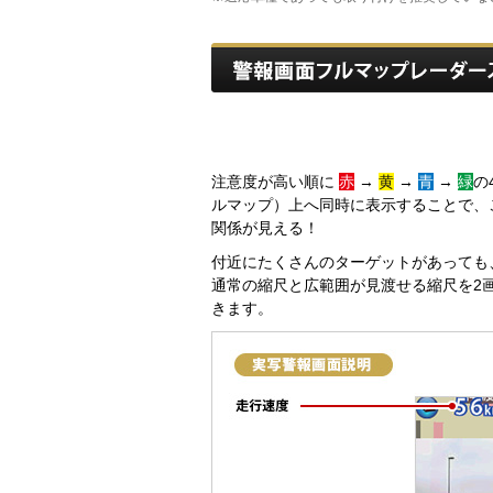
注意度が高い順に
赤
→
黄
→
青
→
緑
の
ルマップ）上へ同時に表示することで、
関係が見える！
付近にたくさんのターゲットがあっても
通常の縮尺と広範囲が見渡せる縮尺を2
きます。