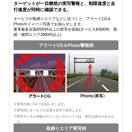
ターゲットが一目瞭然の実写警報と、制限速度と走
行速度が同時に確認できる。
オービスや取締りエリアなどに近づくと、アラートCG＆
Photoやイメージ写真でお知らせします。
業界最多全国4500件以上の実写を収録(オービス約600件、取
締・検問エリア3900件以上)
アラートCG＆Photo警報例
※実写の前にCGでお知らせします。
※実写内にオービスの位置を矢印で表示します。
※実写データが登録されていないポイントでは、実写は表示されませ
ん。
取締りエリア実写例