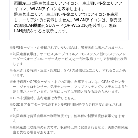
画面左上に駐車禁止エリアアイコン、車上狙い多発エリアア
イコン、WLANアイコンを表示します。
駐車禁止エリア、車上狙い多発エリアではアイコンを表示
し、エリア外では表示しません。WLANアイコンは、別売品
の無線LAN機能付SDカード(OP-WLSD16)を装着し、無線
LAN接続をすると表示します。
※GPSターゲットが登録されていない場合は、警報画面は表示されません。
※制限速度表示は、オービス(ループコイル／LHシステム／新Hシステム／レ
ーダー式オービス/レーザー式オービス)と一部の取締りエリア警報時に表示
します。
※表示される時刻・速度・距離は、GPS の受信状況により、ずれることがあ
ります。
※走行速度やGPSターゲットまでの距離、自車アイコンは、GPSやGセンサ
ー、ジャイロセンサー、気圧センサー、マップマッチングシステムにより計
測し表示させています。状況によっては実際と異なる場合もあります。
※GPS非測位時、走行速度は表示しません。
※OBDⅡアダプターで接続するとGPS非測位時でも走行速度が表示されま
す。
※制限速度は普通自動車の制限速度です。他車種の制限速度は表示できませ
ん。
※制限速度は収録時のものです。収録時以降に変更されるなど、実際の制限速
度と異なる場合があります。