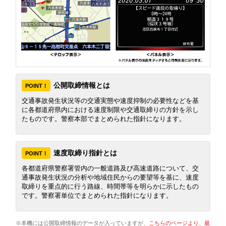
公開取締情報とは
POINT！
交通事故発生状況等の交通実態や速度抑制の必要性などを基
に各都道府県内における速度制限や交通取締りの方針を示し
たものです。警察本部でまとめられた指針になります。
速度取締り指針とは
POINT！
各都道府県警察署管内の一般道路及び高速道路について、交
通事故発生状況の分析や地域住民からの要望等を基に、速度
取締りを重点的に行う路線、時間帯等を明らかに示したもの
です。警察署単位でまとめられた指針になります。
※本機には公開取締情報のデータが入っていますが、
こちらのページより、最