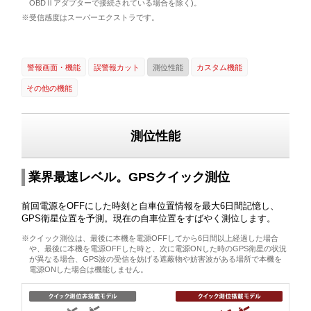
OBDⅡアダプターで接続されている場合を除く)。
※受信感度はスーパーエクストラです。
警報画面・機能
誤警報カット
測位性能
カスタム機能
その他の機能
測位性能
業界最速レベル。GPSクイック測位
前回電源をOFFにした時刻と自車位置情報を最大6日間記憶し、
GPS衛星位置を予測。現在の自車位置をすばやく測位します。
※クイック測位は、最後に本機を電源OFFしてから6日間以上経過した場合
や、最後に本機を電源OFFした時と、次に電源ONした時のGPS衛星の状況
が異なる場合、GPS波の受信を妨げる遮蔽物や妨害波がある場所で本機を
電源ONした場合は機能しません。