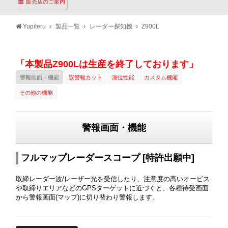
販売店のご案内
Yupiteru
製品一覧
レーダー探知機
Z900L
「本製品Z900Lは生産を終了しております」
警報画面・機能
誤警報カット
測位性能
カスタム機能
その他の機能
警報画面・機能
フルマップレーダースコープ [特許出願中]
取締レーダー波/レーザー光を受信したり、注意度の高いオービス
や取締りエリアなどのGPSターゲットに近づくと、各種待受画面
から警報画面(マップ)に切り替わり警報します。