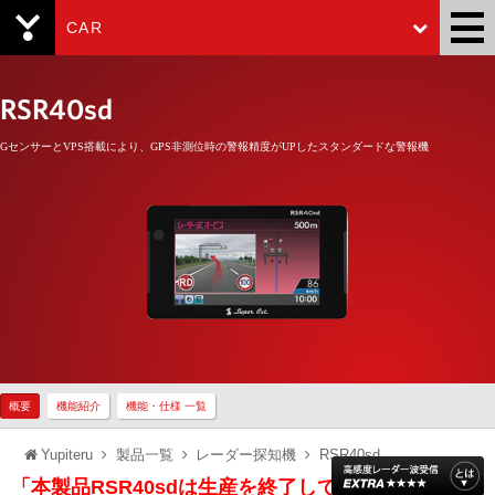
CAR
Yupiteru
RSR40sd
GセンサーとVPS搭載により、GPS非測位時の警報精度がUPしたスタンダードな警報機
概要
機能紹介
機能・仕様 一覧
Yupiteru
製品一覧
レーダー探知機
RSR40sd
「本製品RSR40sdは生産を終了しております」