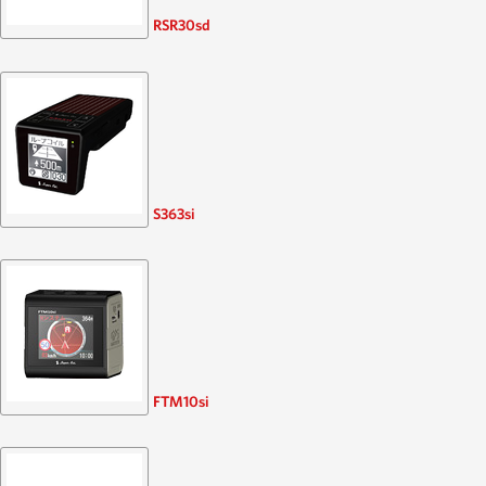
RSR30sd
S363si
FTM10si