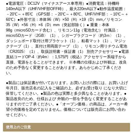
●電源電圧：DC12V（マイナスアース車専用）●消費電流：待機時
140mA以下（UHF/VHF部OFF時）、最大220mA以下●動作温度範囲：
－20℃～＋85℃ （GPS部：－20℃～＋80℃、UHF/VHF部：－10℃～＋
60℃）●外形寸法：本体96（W）×50（H）×19（D）mm／リモコン
35（W）×56（H）×6（D）mm（突起部除く）● 重量：本体
98g（microSDカード含む）、リモコン11g（電池含む） 付属品：
microSDカード〈2GB〉（1）、シガープラグコード〈約3ｍ〉（1）、
ダッシュボード取付け用ブラケット（1）、粘着マット（1）、マジッ
クテープ（1）、直付け用両面テープ （1）、リモコン用リチウム電池
〈CR2025〉（1）、取扱説明書・保証書（1） 別売アクセサリー ●電源
直結コードOP-4〈約4m〉：1,575円（税込）アクセサリー系端子から
直接、電源をとることができます。 ※本機の仕様および外観は、改良
のため予告なく変更することがあります。あらかじめご了承くださ
い。
●製品には保証書が付いております。お買い上げの際には、お買い上げ
年月日、販売店名の記入をご確認の上、必ずお受け取り になり大切に
保管してください。●製品の色は実際と多少異なることがあります。●
製品改良のため、仕様および 外観の一部を予告なく変更することがあ
りますのでご了承ください。●「オープン価格」の商品は、メーカー希
望小売価格を定めておりません。価格については販売店にお問い合わ
せください。
使用上のご注意