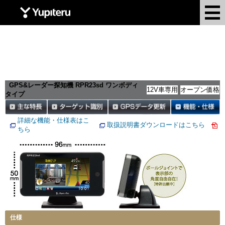
Yupiteru
GPS&レーダー探知機 RPR23sd ワンボディ
12V車専用
オープン価格
タイプ
詳細な機能・仕様表はこ
取扱説明書ダウンロードはこちら
ちら
仕様