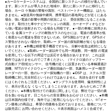
●カーロケーターシステムは、全国的に新システムへの移行が進んでい
ます。新システムが導入された地域や、新たに新システムに移行した
場合、カーロ ケ無線の警報や識別、ベストパートナー機能は、はたら
きません。●放送局や無線中継局、携帯電話の基地局などが近くにある
場合、強い電波の影響や周囲の状況により、 受信状態になることがあ
ります。取付けた車やナビゲーションの画面、カーオーディオなどか
ら強い電波が放射されている場合も同様です。●一部の車種に採用され
ている 金属コーティングの耐熱ガラスのなかには、電波の透過率が低
く衛星からの電波を受信できないため、GPS測位ができず、GPSボイ
ス警告がされない場合や、取締レー ダー波の探知距離が短くなる場合
があります。●本機は精密電子機器ですから、分解や改造は絶対にしな
いでください。●取締レーダー波以外でも同一周波数、同一種類 の電波
を使用している以下の周辺では反応する場合がありますが、これは誤
動作ではありませんのでご了承ください。（マイクロ波のドップラー
式自動ドア/防犯センサー、 信号機の近くに設置されている車輌通過計
測機、NTTのマイクロウェーブ通信回線の一部、気象用レーダー/航空
レーダーの一部、他のレーダー探知機の一部）●iDSP は、ステルス型
取締機に対し完全対応というわけではありません。先頭を走行する際
にはくれぐれもご注意ください。●サングラスを使用時、偏光特性によ
り、表示が見えな くなってしまうことがあります。あらかじめご了承
ください。●本機を取付けての違反に関しましては、弊社では一切の責
任を負いかねます。日ごろからの安全運転をお心が けください。●本機
は日本国内仕様です。海外ではご使用にならないでください。※｢オー
プン価格｣の商品は、希望小売価格を定めておりません。価格について
は販売店に お問い合わせください。※表示画面はハメコミ合成です。