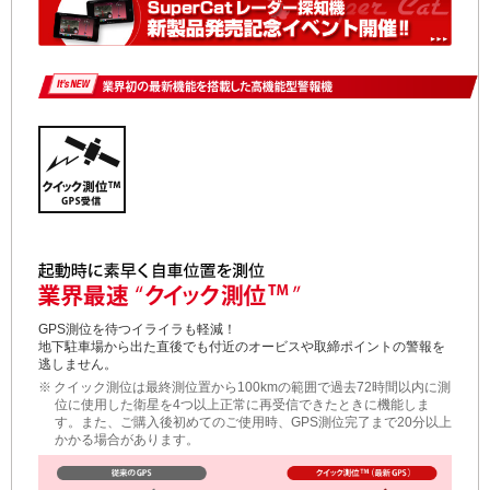
GPS測位を待つイライラも軽減！
地下駐車場から出た直後でも付近のオービスや取締ポイントの警報を
逃しません。
※
クイック測位は最終測位置から100kmの範囲で過去72時間以内に測
位に使用した衛星を4つ以上正常に再受信できたときに機能しま
す。また、ご購入後初めてのご使用時、GPS測位完了まで20分以上
かかる場合があります。