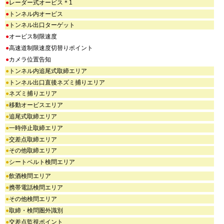
●
レーダー式オービス＊1
●
トンネル内オービス
●
トンネル出口ターゲット
●
オービス制限速度
●
高速道制限速度切替りポイント
●
カメラ位置告知
●
トンネル内追尾式取締エリア
●
トンネル出口直後ネズミ捕りエリア
●
ネズミ捕りエリア
●
移動オービスエリア
●
追尾式取締エリア
●
一時停止取締エリア
●
交差点取締エリア
●
その他取締エリア
●
シートベルト検問エリア
●
飲酒検問エリア
●
携帯電話検問エリア
●
その他検問エリア
●
取締・検問圏外識別
●
交差点監視ポイント