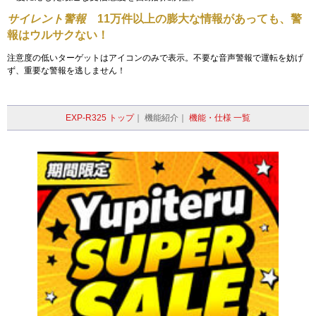
サイレント警報
11万件以上の膨大な情報があっても、警
報はウルサクない！
注意度の低いターゲットはアイコンのみで表示。不要な音声警報で運転を妨げ
ず、重要な警報を逃しません！
EXP-R325 トップ
｜
機能紹介｜
機能・仕様 一覧