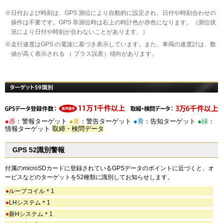
※日付および時刻は、GPS 測位により自動的に設定され、日付や時刻合わせの
操作は不要です。GPS 非測位時は右上の時計色が赤色になります。（測位状
況により日付や時刻が合わないことがあります。）
※走行速度はGPS の電波に基づき表示しています。また、車両の速度計は、数
値が高く表示される （ プラス誤差）傾向があります。
●赤
：警報ターゲット
●黄
：警告ターゲット
●青
：告知ターゲット
●緑
：
情報ターゲット
取締・検問データ
GPS 52識別警報
付属のmicroSDカードに登録されているGPSデータのポイントに近づくと、オ
ービスなどのターゲットを52種類に識別してお知らせします。
●
ループコイル＊1
●
LHシステム＊1
●
新Hシステム＊1