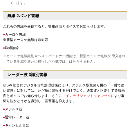
ています。
無線 2バンド警報
これらの無線を受信すると、警報画面とボイスでお知らせします。
●
カーロケ無線
※新型カーロケ無線は非対応
●
取締無線
※カーロケ無線識別やベストパートナー機能は、新型カーロケ無線が 導入され
ている地域や新たに移行した地域では、はたらきません。
レーダー波 3識別警報
iDSP/ 統合的デジタル信号処理技術により、ステルス型取締り機の「一瞬で強
い電波」に対しては、ただ単に警報するだけでなく、通常波と区別して警報画
面とボイスでお知らせします。さらに、
インテリジェントキャンセル
により取
締り波かどうかを識別し、誤警報を抑えます。
●
ステルス波
●
通常レーダー波
●
キャンセル告知