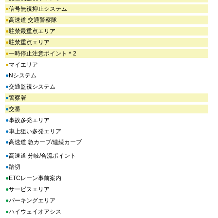
●
信号無視抑止システム
●
高速道 交通警察隊
●
駐禁最重点エリア
●
駐禁重点エリア
●
一時停止注意ポイント＊2
●
マイエリア
●
Nシステム
●
交通監視システム
●
警察署
●
交番
●
事故多発エリア
●
車上狙い多発エリア
●
高速道 急カーブ/連続カーブ
●
高速道 分岐/合流ポイント
●
踏切
●
ETCレーン事前案内
●
サービスエリア
●
パーキングエリア
●
ハイウェイオアシス