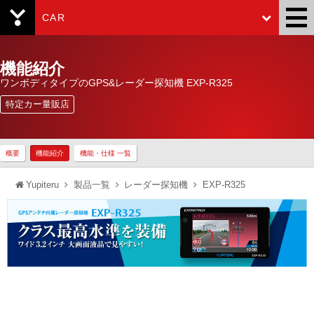
CAR
Yupiteru
機能紹介
ワンボディタイプのGPS&レーダー探知機 EXP-R325
特定カー量販店
概要
機能紹介
機能・仕様 一覧
Yupiteru
製品一覧
レーダー探知機
EXP-R325