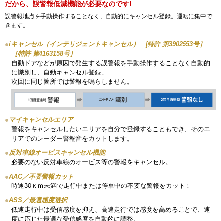
だから、誤警報低減機能が必要なのです!
誤警報地点を手動操作することなく、自動的にキャンセル登録。運転に集中で
きます。
●
iキャンセル（インテリジェントキャンセル） [特許 第3902553号］
［特許 第4163158号］
自動ドアなどが原因で発生する誤警報を手動操作することなく自動的
に識別し、自動キャンセル登録。
次回に同じ箇所では警報を鳴らしません。
●
マイキャンセルエリア
警報をキャンセルしたいエリアを自分で登録することもでき、そのエ
リアでのレーダー警報音をカットします。
●
反対車線オービスキャンセル機能
必要のない反対車線のオービス等の警報をキャンセル。
●
AAC／不要警報カット
時速30ｋｍ未満で走行中または停車中の不要な警報をカット！
●
ASS／最適感度選択
低速走行中は受信感度を抑え、高速走行では感度を高めることで、速
度に応じた最適な受信感度を自動的に調整。