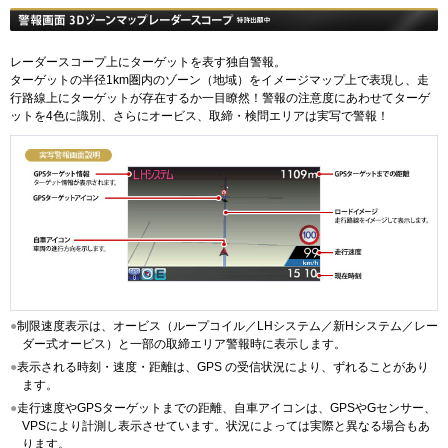
レーダースコープ上にターゲットを表す独自警報。
ターゲットの半径1km圏内のゾーン（地域）をイメージマップ上で表現し、走
行路線上にターゲットが存在するか一目瞭然！警報の注意度にあわせてターゲ
ットを4色に識別、さらにオービス、取締・検問エリアは実写で警報！
●
制限速度表示は、オービス（ループコイル／LHシステム／新Hシステム／レー
ダー式オービス）と一部の取締エリア警報時に表示します。
●
表示される時刻・速度・距離は、GPS の受信状況により、ずれることがあり
ます。
●
走行速度やGPSターゲットまでの距離、自車アイコンは、GPSやGセンサー、
VPSにより計測し表示させています。状況によっては実際と異なる場合もあ
ります。