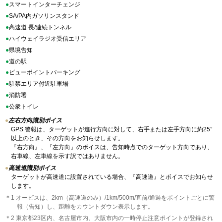
●
スマートインターチェンジ
●
SA/PA内ガソリンスタンド
●
高速道 長/連続トンネル
●
ハイウェイラジオ受信エリア
●
県境告知
●
道の駅
●
ビューポイントパーキング
●
駐禁エリア付近駐車場
●
消防署
●
公衆トイレ
●
左右方向識別ボイス
GPS 警報は、ターゲットが進行方向に対して、右手または左手方向に約25°
以上のとき、その方向をお知らせします。
『右方向』、『左方向』のボイスは、告知時点でのターゲット方向であり、
右車線、左車線を示す訳ではありません。
●
高速道識別ボイス
ターゲットが高速道に設置されている場合、『高速道』とボイスでお知らせ
します。
＊1 オービスは、2km（高速道のみ）/1km/500m/直前/通過をポイントごとに警
報（告知）し、距離をカウントダウン表示します。
＊2 東京都23区内、名古屋市内、大阪市内の一時停止注意ポイントが登録され