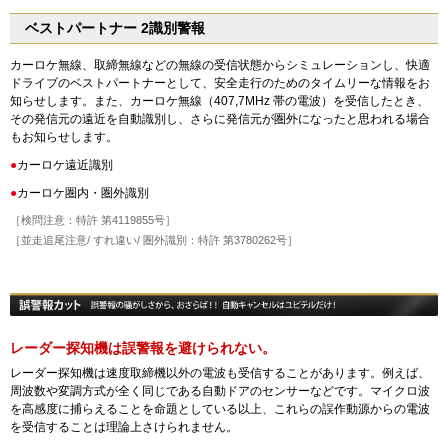
ベストパートナー 2識別警報
カーロケ無線、取締無線などの無線の受信状態からシミュレーションし、快適
ドライブのベストパートナーとして、安全走行のためのタイムリーな情報をお
知らせします。また、カーロケ無線（407,7MHz 帯の電波）を受信したとき、
その発信元の遠近を自動識別し、さらに発信元が圏外になったと思われる場合
もお知らせします。
●
カーロケ遠近識別
●
カーロケ圏内・圏外識別
［検問注意：特許 第4119855号］
［並走追尾注意/ すれ違い/ 圏外識別：特許 第3780262号］
レーダー探知機は誤警報を避けられない。
レーダー探知機は速度取締機以外の電波も受信することがあります。例えば、
周波数や変調方式が全く同じである自動ドアのセンサーなどです。マイクロ波
を高感度に捕らえることを命題としている以上、これらの誤作動源からの電波
を受信することは理論上さけられません。