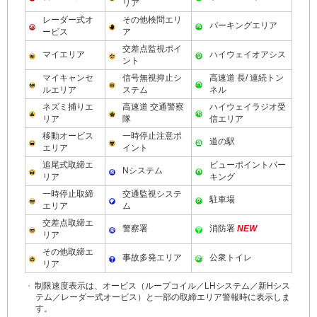
リア
レーダー式オ
その他検問エリ
パーキングエリア
ービス
ア
交差点監視ポイ
マイエリア
ハイウェイオアシス
ント
マイキャンセ
信号無視抑止シ
高速道 長/ 連続トン
ルエリア
ステム
ネル
ネズミ捕りエ
高速道 交通警察
ハイウェイラジオ受
リア
隊
信エリア
移動オービス
一時停止注意ポ
道の駅
エリア
イント
追尾式取締エ
ビューポイントパー
Nシステム
リア
キング
一時停止取締
交通監視システ
駐車場
エリア
ム
交差点取締エ
警察署
消防署
NEW
リア
その他取締エ
事故多発エリア
公衆トイレ
リア
・
制限速度表示は、オービス（ループコイル／LHシステム／新Hシス
テム／レーダー式オービス）と一部の取締エリア警報時に表示しま
す。