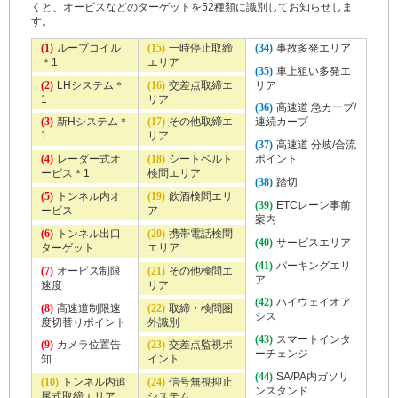
くと、オービスなどのターゲットを52種類に識別してお知らせしま
す。
(1)
ループコイル
(15)
一時停止取締
(34)
事故多発エリア
＊1
エリア
(35)
車上狙い多発エ
(2)
LHシステム＊
(16)
交差点取締エ
リア
1
リア
(36)
高速道 急カーブ/
(3)
新Hシステム＊
(17)
その他取締エ
連続カーブ
1
リア
(37)
高速道 分岐/合流
(4)
レーダー式オ
(18)
シートベルト
ポイント
ービス＊1
検問エリア
(38)
踏切
(5)
トンネル内オ
(19)
飲酒検問エリ
(39)
ETCレーン事前
ービス
ア
案内
(6)
トンネル出口
(20)
携帯電話検問
(40)
サービスエリア
ターゲット
エリア
(41)
パーキングエリ
(7)
オービス制限
(21)
その他検問エ
ア
速度
リア
(42)
ハイウェイオア
(8)
高速道制限速
(22)
取締・検問圏
シス
度切替りポイント
外識別
(43)
スマートインタ
(9)
カメラ位置告
(23)
交差点監視ポ
ーチェンジ
知
イント
(44)
SA/PA内ガソリ
(10)
トンネル内追
(24)
信号無視抑止
ンスタンド
尾式取締エリア
システム