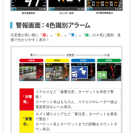
注意度が高い順に
「赤」
→
「黄」
→
「青」
→
「緑」
の４色に識別、直
感で分かりやすく表示！
ステルスなど「厳重注意」ターゲットを赤色で警
「赤警
報！
報」
ターゲット名はもちろん、ステルスやレーダー波は
電波受信をレベル表示。
ネズミ捕りエリアなど「要注意」ターゲットを黄色
「黄警
で警告！
告」
ターゲット名とターゲットまでの距離をカウントダ
ウン表示。