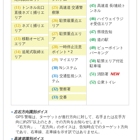
(45)
高速道 長/連続ト
(11)
トンネル出口
(25)
高速道 交通警
ンネル
直後ネズミ捕りエ
察隊
リア
(46)
ハイウェイラジ
(26)
駐禁最重点エ
オ受信エリア
(12)
ネズミ捕りエ
リア
リア
(47)
県境告知
(27)
駐禁重点エリ
(13)
移動オービス
ア
(48)
道の駅
エリア
(28)
一時停止注意
(49)
ビューポイント
(14)
追尾式取締エ
ポイント＊2
パーキング
リア
(29)
マイエリア
(50)
駐禁エリア付近
駐車場
(30)
Nシステム
(51)
消防署
NEW
(31)
交通監視シス
テム
(52)
公衆トイレ
(32)
警察署
(33)
交番
●
左右方向識別ボイス
GPS 警報は、ターゲットが進行方向に対して、右手または左手方
向に約25°以上のとき、その方向をお知らせします。
『右方向』、『左方向』のボイスは、告知時点でのターゲット方向
であり、右車線、左車線を示す訳ではありません。
●
高速道識別ボイス