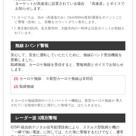
ターゲットが高速道に設置されている場合、『高速道』とボイスで
お知らせします。
＊1
オービスは、2km（高速道のみ）/1km/500m/直前/通過をポイントごと
に警報（告知）し、距離をカウントダウン表示します。
＊2
東京都23区内、名古屋市内、大阪市内の一時停止注意ポイントが登録さ
れています。
無線 2バンド警報
安心して、安全に運転していただくために、無線2バンド受信機能を
搭載しました。
取締無線、カーロケ無線を受信すると、警報画面とボイスでお知らせ
します。
(1)
カーロケ無線 ※新型カーロケ無線は非対応
(2)
取締無線
※
カーロケ無線識別やベストパートナー機能は、新型カーロケ無線が 導入
されている地域や新たに移行した地域では、はたらきません。
レーダー波 3識別警報
iDSP/ 統合的デジタル信号処理技術により、ステルス型取締り機の
「一瞬で強い電波」に対しては、ただ単に警報するだけでなく、通常