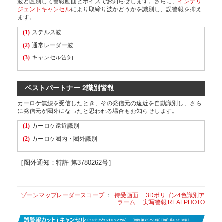
波と区別して警報画面とボイスでお知らせします。さらに、
インテリ
ジェントキャンセル
により取締り波かどうかを識別し、誤警報を抑え
ます。
(1)
ステルス波
(2)
通常レーダー波
(3)
キャンセル告知
ベストパートナー 2識別警報
カーロケ無線を受信したとき、その発信元の遠近を自動識別し、さら
に発信元が圏外になったと思われる場合もお知らせします。
(1)
カーロケ遠近識別
(2)
カーロケ圏内・圏外識別
［圏外通知：特許 第3780262号］
ゾーンマップレーダースコープ
：
待受画面
3Dポリゴン4色識別ア
ラーム
実写警報 REALPHOTO