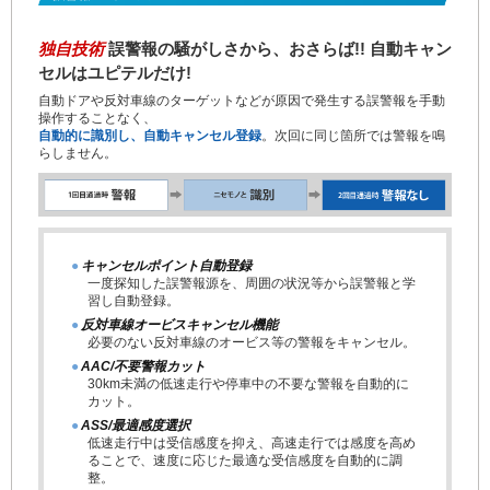
独自技術
誤警報の騒がしさから、おさらば!! 自動キャン
セルはユピテルだけ!
自動ドアや反対車線のターゲットなどが原因で発生する誤警報を手動
操作することなく、
自動的に識別し、自動キャンセル登録
。次回に同じ箇所では警報を鳴
らしません。
●
キャンセルポイント自動登録
一度探知した誤警報源を、周囲の状況等から誤警報と学
習し自動登録。
●
反対車線オービスキャンセル機能
必要のない反対車線のオービス等の警報をキャンセル。
●
AAC/不要警報カット
30km未満の低速走行や停車中の不要な警報を自動的に
カット。
●
ASS/最適感度選択
低速走行中は受信感度を抑え、高速走行では感度を高め
ることで、速度に応じた最適な受信感度を自動的に調
整。