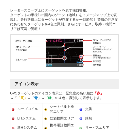
レーダースコープ上にターゲットを表す独自警報。
ターゲットの半径1km圏内のゾーン（地域）をイメージマップ上で表
現し、走行路線上にターゲットが存在するか一目瞭然！ 警報の注意度
にあわせてターゲットを4色に識別、さらにオービス、取締・検問エ
リアは実写で警報！
アイコン表示
GPSターゲットのアイコン表示は、緊急度の高い順に
「赤」
→「
「黄」
→
「青」
→
「緑」
の４色に識別して表示します。
シートベルト検
ループコイル
交番
問エリア
LHシステム
飲酒検問エリア
踏切
携帯電話検問エ
新Hシステム
サービスエリア