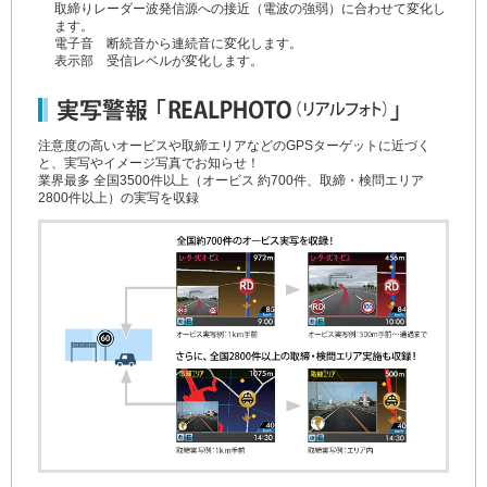
取締りレーダー波発信源への接近（電波の強弱）に合わせて変化し
ます。
電子音 断続音から連続音に変化します。
表示部 受信レベルが変化します。
注意度の高いオービスや取締エリアなどのGPSターゲットに近づく
と、実写やイメージ写真でお知らせ！
業界最多
全国3500件以上（オービス
約700件
、取締・検問エリア
2800件以上
）の実写を収録