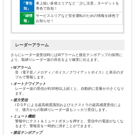
「青告
車上狙い多発エリアなど「少し注意」ターゲットを
知」
青色で告知！
「緑情
サービスエリアなど安全運転のための情報を緑色で
報」
お知らせ！
レーダーアラーム
さらにレーダー波受信時にはWアラームと接近テンポアップの採用に
より、取締りレーダー波の存在をより確実に伝えます。
●
Wアラーム
音（電子音／メロディ／ボイス／クワイアットボイス）と表示のダ
ブルで警報します。
●
オートクワイアット
レーダー波の受信が約30秒以上続くと、自動的に音量が小さくなり
ます。
●
後方受信
i D S P による超高精度識別およびエクストラの超高感度受信によ
り、後方からの取締りレーダー波もシッカリ受信します。
●
ミュート機能
警報中にテスト＆ミュートボタンを押すと、受信中の電波がなくな
るまで、警報音を一時的に消すことができます。
●
接近テンポアップ