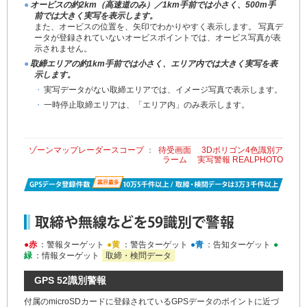
●
オービスの約2km（高速道のみ）／1km手前では小さく、500m手
前では大きく実写を表示します。
また、オービスの位置を、矢印でわかりやすく表示します。 写真デ
ータが登録されていないオービスポイントでは、オービス写真が表
示されません。
●
取締エリアの約1km手前では小さく、エリア内では大きく実写を表
示します。
・
実写データがない取締エリアでは、イメージ写真で表示します。
・
一時停止取締エリアは、「エリア内」のみ表示します。
ゾーンマップレーダースコープ
：
待受画面
3Dポリゴン4色識別ア
ラーム
実写警報 REALPHOTO
●赤
：警報ターゲット
●黄
：警告ターゲット
●青
：告知ターゲット
●
緑
：情報ターゲット
取締・検問データ
GPS 52識別警報
付属のmicroSDカードに登録されているGPSデータのポイントに近づ