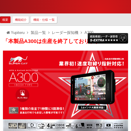
概要
機能紹介
機能・仕様 一覧
Yupiteru
製品一覧
レーダー探知機
A300
「本製品A300は生産を終了しております」