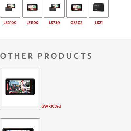
LS2100
LS1100
LS730
GS503
LS21
OTHER PRODUCTS
GWR103sd