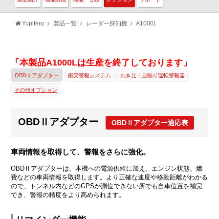
Yupiteru
製品一覧
レーダー探知機
A1000L
「本製品A1000Lは生産を終了しております」
OBDⅡアダプター
衝突警報システム
わき見・居眠り運転警報器
その他オプション
OBDⅡアダプター
OBDⅡアダプター適応表
車両情報を取得して、警報をさらに強化。
OBDⅡアダプターは、本機への電源供給に加え、エンジン状態、燃
費などの車両情報を取得します。より正確な速度や移動距離がわかる
ので、トンネル内などのGPSが測位できない所でも自車位置を補完
でき、警報の精度をより高められます。