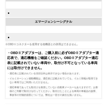
●
エマージェンシーシグナル
●
※OBDⅡコネクターを使用する他機器との併用はできません。
・OBDⅡアダプターは、ご購入前に必ずOBDⅡアダプター適
応表で、適応機種をご確認ください。OBDⅡアダプター適応
表に記載されていない車両や、取付け不可となっている車両
には取付けできません。
・適応表に記載されている項目以外は表示できない場合があります。
・イルミネーション連動機能は、適応表に記載されていても、イルミ情報が取得でき
ない車両ではご利用いただけません。
・適応車種であっても取付けを推奨していない自動車メーカーもありますので、お客
様のご判断で取付けを行ってください。取付けたことによる車両や車載品の故障、
事故等の付随的損害については、弊社は一切その責任を負いません。