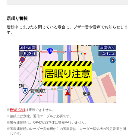
居眠り警報
運転中にまぶたを閉じている場合に、ブザー音や音声でお知らせしま
す。
※
EWS-CM1
は接続できません。
※接続には別途、通信ケーブルが必要です。
※警報連動時は、OP-EWS2本体は警報を行いません。
※警報連動時のレーダー探知機からの警報音は、レーダー探知機の設定音量と同
じです。