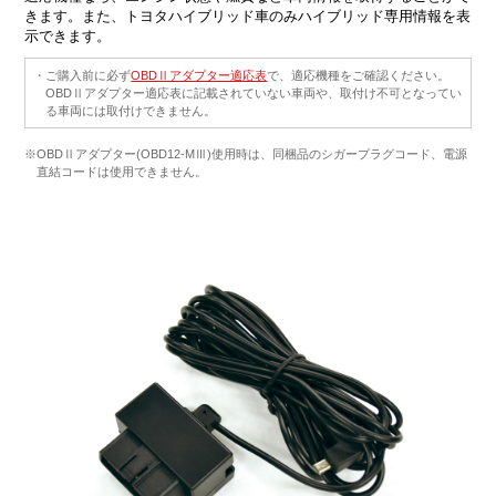
きます。また、トヨタハイブリッド車のみハイブリッド専用情報を表
示できます。
・ご購入前に必ず
OBDⅡアダプター適応表
で、適応機種をご確認ください。
OBDⅡアダプター適応表に記載されていない車両や、取付け不可となってい
る車両には取付けできません。
※OBDⅡアダプター(OBD12-MⅢ)使用時は、同梱品のシガープラグコード、電源
直結コードは使用できません。