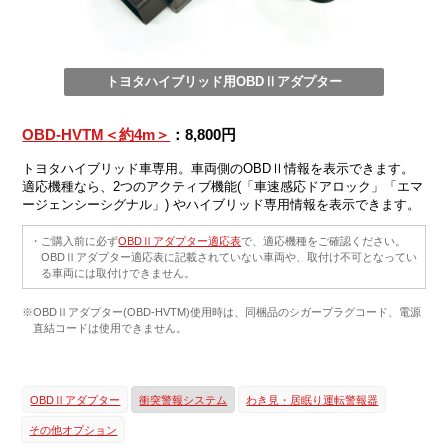
トヨタハイブリッド用OBDⅡアダプター
OBD-HVTM＜約4m＞
：8,800円
トヨタハイブリッド車専用。車両側のOBDⅡ情報を表示できます。
適応機種なら、2つのアクティブ機能(「車速感応ドアロック」「エマ
ージェンシーシグナル」) やハイブリッド専用情報を表示できます。
・ご購入前に必ず
OBDⅡアダプター適応表
で、適応機種をご確認ください。
OBDⅡアダプター適応表に記載されていない車両や、取付け不可となってい
る車両には取付けできません。
※OBDⅡアダプター(OBD-HVTM)使用時は、同梱品のシガープラグコード、電源
直結コードは使用できません。
OBDⅡアダプター
衝突警報システム
わき見・居眠り運転警報器
その他オプション