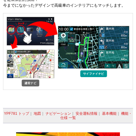
今までになかったデザインで⾼級⾞のインテリアにもマッチします。
YPF781 トップ
｜
地図
｜
ナビゲーション
｜
安全運転情報
｜
基本機能
｜
機能・
仕様 一覧