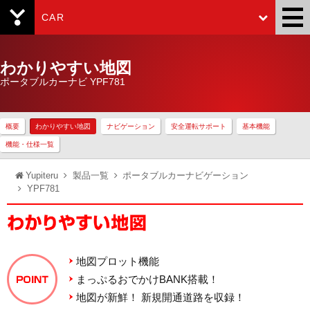
CAR
Yupiteru
わかりやすい地図
ポータブルカーナビ YPF781
概要
わかりやすい地図
ナビゲーション
安全運転サポート
基本機能
機能・仕様一覧
Yupiteru
製品一覧
ポータブルカーナビゲーション
YPF781
地図プロット機能
まっぷるおでかけBANK搭載！
地図が新鮮！ 新規開通道路を収録！