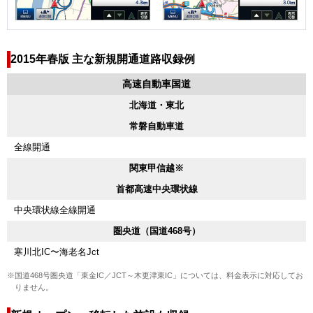
2015年春版 主な新規開通道路収録例
高速自動車国道
北海道・東北
常磐自動車道
全線開通
関東甲信越※
首都高速中央環状線
中央環状線全線開通
圏央道（国道468号）
寒川北IC〜海老名Jct
※国道468号圏央道「東金IC／JCT～木更津東IC」については、料金表示に対応してお
りません。