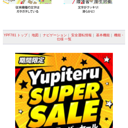
YPF781 トップ
｜
地図
｜
ナビゲーション
｜
安全運転情報
｜
基本機能
｜
機能・
仕様 一覧