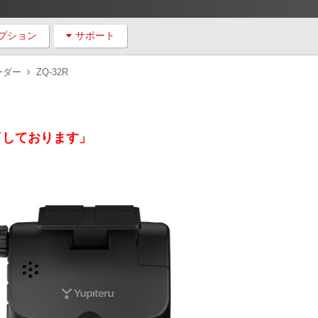
プション
サポート
ーダー
ZQ-32R
了しております」