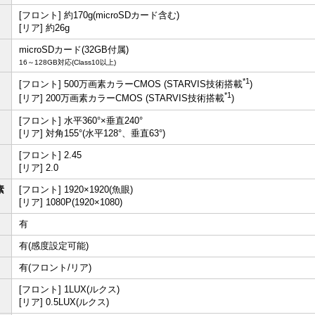
[フロント] 約170g(microSDカード含む)
[リア] 約26g
microSDカード(32GB付属)
16～128GB対応(Class10以上)
*1
[フロント] 500万画素カラーCMOS (STARVIS技術搭載
)
*1
[リア] 200万画素カラーCMOS (STARVIS技術搭載
)
[フロント] 水平360°×垂直240°
[リア] 対角155°(水平128°、垂直63°)
[フロント] 2.45
[リア] 2.0
素
[フロント] 1920×1920(魚眼)
[リア] 1080P(1920×1080)
有
有(感度設定可能)
有(フロント/リア)
[フロント] 1LUX(ルクス)
[リア] 0.5LUX(ルクス)