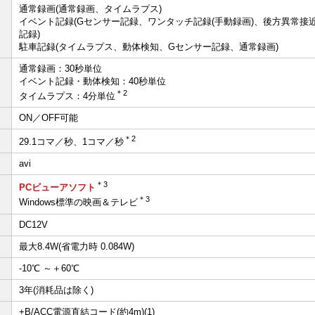
通常録画(通常録画、タイムラプス)
イベント記録(Gセンサー記録、ワンタッチ記録(手動録画)、後方異常接
記録)
駐車記録(タイムラプス、動体検知、Gセンサー記録、通常録画)
通常録画：30秒単位
イベント記録・動体検知：40秒単位
＊2
タイムラプス：4分単位
ON／OFF可能
＊2
29.1コマ／秒、1コマ／秒
avi
＊3
PCビューアソフト
＊3
Windows標準の映画＆テレビ
DC12V
最大8.4W(省電力時 0.084W)
-10℃ ～＋60℃
3年(消耗品は除く)
+B/ACC電源直結コード(約4m)(1)