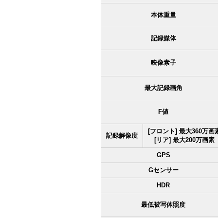
本体重量
記録媒体
映像素子
最大記録画角
F値
[フロント] 最大360万画
記録解像度
[リア] 最大200万画素
GPS
Gセンサー
HDR
最低被写体照度