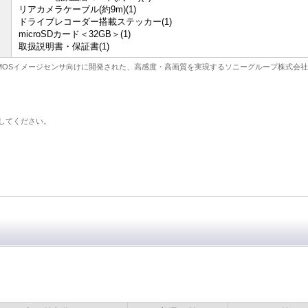
リアカメラケーブル(約9m)(1)
ドライブレコーダー搭載ステッカー(1)
microSDカード＜32GB＞(1)
取扱説明書・保証書(1)
用途CMOSイメージセンサ向けに開発された、高感度・高画質を実現するソニーグループ株式会
してください。