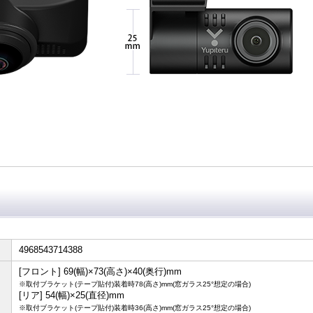
4968543714388
[フロント] 69(幅)×73(高さ)×40(奥行)mm
※取付ブラケット(テープ貼付)装着時78(高さ)mm(窓ガラス25°想定の場合)
[リア] 54(幅)×25(直径)mm
※取付ブラケット(テープ貼付)装着時36(高さ)mm(窓ガラス25°想定の場合)