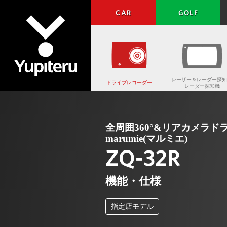
CAR
GOLF
レーザー＆レーダー探知
ドライブレコーダー
レーダー探知機
Yupiteru
全周囲360°&リアカメラド
marumie(マルミエ)
ZQ-32R
機能・仕様
指定店モデル