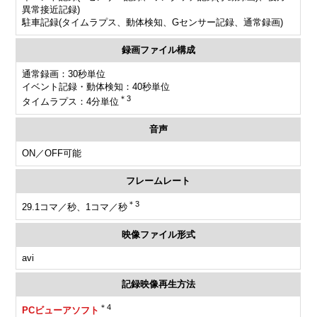
異常接近記録)
駐車記録(タイムラプス、動体検知、Gセンサー記録、通常録画)
録画ファイル構成
通常録画：30秒単位
イベント記録・動体検知：40秒単位
＊3
タイムラプス：4分単位
音声
ON／OFF可能
フレームレート
＊3
29.1コマ／秒、1コマ／秒
映像ファイル形式
avi
記録映像再生方法
＊4
PCビューアソフト