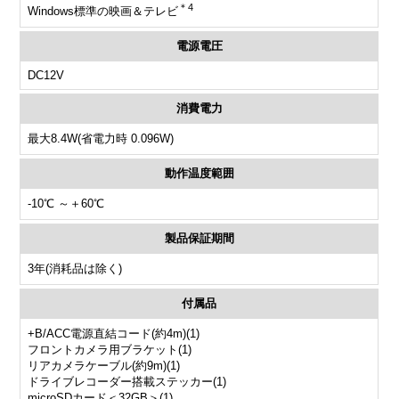
＊4
Windows標準の映画＆テレビ
電源電圧
DC12V
消費電力
最大8.4W(省電力時 0.096W)
動作温度範囲
-10℃ ～＋60℃
製品保証期間
3年(消耗品は除く)
付属品
+B/ACC電源直結コード(約4m)(1)
フロントカメラ用ブラケット(1)
リアカメラケーブル(約9m)(1)
ドライブレコーダー搭載ステッカー(1)
microSDカード＜32GB＞(1)