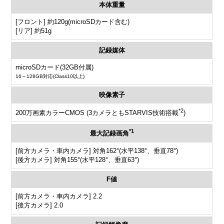
本体重量
[フロント] 約120g(microSDカード含む)
[リア] 約51g
記録媒体
microSDカード(32GB付属)
16～128GB対応(Class10以上)
映像素子
*2
200万画素カラーCMOS (3カメラともSTARVIS技術搭載
)
*1
最大記録画角
[前方カメラ・車内カメラ] 対角162°(水平138°、垂直78°)
[後方カメラ] 対角155°(水平128°、垂直63°)
F値
[前方カメラ・車内カメラ] 2.2
[後方カメラ] 2.0