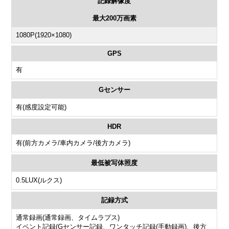
記録解像度
最大200万画素
1080P(1920×1080)
GPS
有
Gセンサー
有(感度設定可能)
HDR
有(前方カメラ/車内カメラ/後方カメラ)
最低被写体照度
0.5LUX(ルクス)
記録方式
通常録画(通常録画、タイムラプス)
イベント記録(Gセンサー記録、ワンタッチ記録(手動録画)、後方