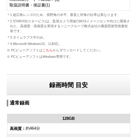
取扱説明書・保証書(1)
＊1 超広角レンズのため、視野角の水平、垂直と対角の比率は異なります。
＊2 STARVIS(スタービス)は、監視カメラ用途CMOSイメージセンサ向けに開発さ
れた、高感度・高画質を実現するソニーグループ株式会社の裏面照射型画素技
術です。
＊3 タイムラプス中のみ。
＊4 Microsoft Windows10、11対応。
※ PCビューアソフトは
こちら
からダウンロードしてください。
※ PCビューアソフトはWindows専用です。
録画時間 目安
通常録画
128GB
約464分