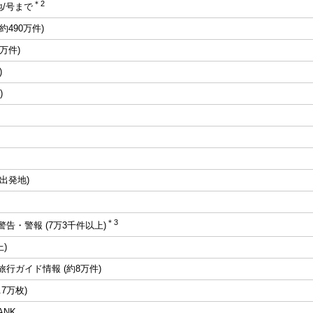
＊2
地/号まで
約490万件)
万件)
)
)
/出発地)
＊3
告・警報 (7万3千件以上)
上)
行ガイド情報 (約8万件)
7万枚)
ANK