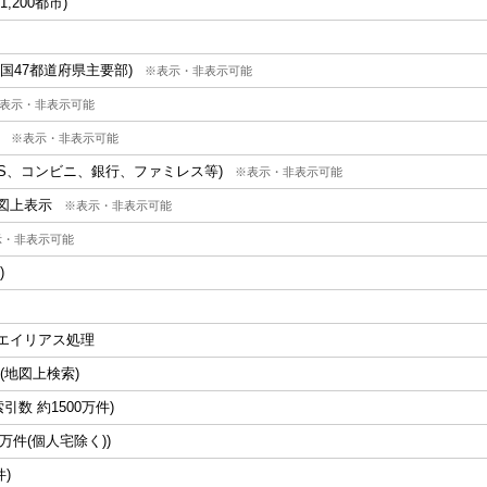
,200都市)
国47都道府県主要部)
※表示・非表示可能
表示・非表示可能
※表示・非表示可能
S、コンビニ、銀行、ファミレス等)
※表示・非表示可能
図上表示
※表示・非表示可能
示・非表示可能
)
エイリアス処理
(地図上検索)
引数 約1500万件)
0万件(個人宅除く))
件)