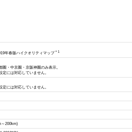
＊1
2019年春版ハイクオリティマップ
都圏・中京圏・京阪神圏のみ表示。
設定には対応していません。
設定には対応していません。
～200km)