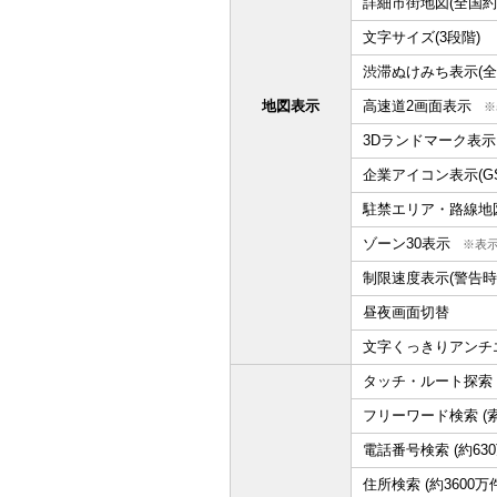
詳細市街地図(全国約1
文字サイズ(3段階)
渋滞ぬけみち表示(全
地図表示
高速道2画面表示
※
3Dランドマーク表示
企業アイコン表示(G
駐禁エリア・路線地
ゾーン30表示
※表
制限速度表示(警告時
昼夜画面切替
文字くっきりアンチ
タッチ・ルート探索 
フリーワード検索 (索
電話番号検索 (約63
住所検索 (約3600万