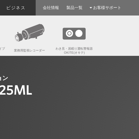
ビジネス
会社情報
製品一覧
お客様サポート
イブ
わき見・居眠り運転警報器
業務用監視レコーダー
OKITE(オキテ)
ョン
725ML