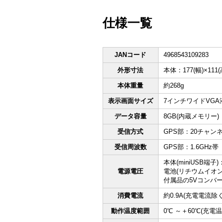
仕様一覧
JANコード
4968543109283
外形寸法
本体：177(幅)×111
本体重量
約268g
表示画面サイズ
7インチワイドVG
データ容量
8GB(内蔵メモリー)
受信方式
GPS部：20チャン
受信周波数
GPS部：1.6GHz帯
本体(miniUSB端子)
電源電圧
電池(リチウムイオン電
付属品の5Vコンバー
消費電流
約0.9A(充電電流除く
動作温度範囲
0℃ ～＋60℃(充電温