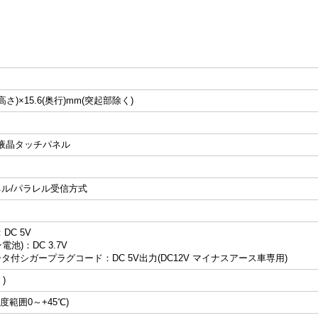
(高さ)×15.6(奥行)mm(突起部除く)
A液晶タッチパネル
ネル/パラレル受信方式
：DC 5V
池)：DC 3.7V
タ付シガープラグコード：DC 5V出力(DC12V マイナスアース車専用)
)
度範囲0～+45℃)