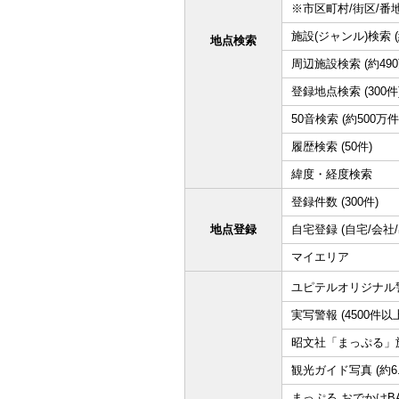
※市区町村/街区/番
施設(ジャンル)検索 (
地点検索
周辺施設検索 (約490
登録地点検索 (300件
50音検索 (約500万件
履歴検索 (50件)
緯度・経度検索
登録件数 (300件)
地点登録
自宅登録 (自宅/会社
マイエリア
ユピテルオリジナル警
実写警報 (4500件以
昭文社「まっぷる」旅
観光ガイド写真 (約6.
まっぷる おでかけB