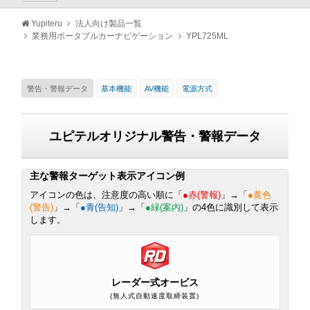
Yupiteru
法人向け製品一覧
業務⽤ポータブルカーナビゲーション
YPL725ML
警告・警報データ
基本機能
AV機能
電源方式
ユピテルオリジナル警告・警報データ
主な警報ターゲット表示アイコン例
アイコンの色は、注意度の高い順に「
●赤(警報)
」→「
●黄色
(警告)
」→「
●青(告知)
」→「
●緑(案内)
」の4色に識別して表示
します。
レーダー式オービス
(無人式自動速度取締装置)