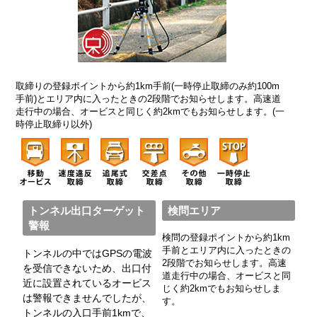
取締りの登録ポイントから約1km手前(一時停止取締のみ約100m
手前)とエリア内に入ったときの2段階でお知らせします。高速道
走行中の場合、オービスと同じく約2kmでもお知らせします。(一
時停止取締り以外)
トンネル出口ターゲット
検問エリア
警報
検問の登録ポイントから約1km
手前とエリア内に入ったときの
トンネルの中ではGPSの電波
2段階でお知らせします。高速
を受信できないため、出口付
道走行中の場合、オービスと同
近に設置されているオービス
じく約2kmでもお知らせしま
は警報できませんでしたが、
す。
トンネルの入口手前1kmで、