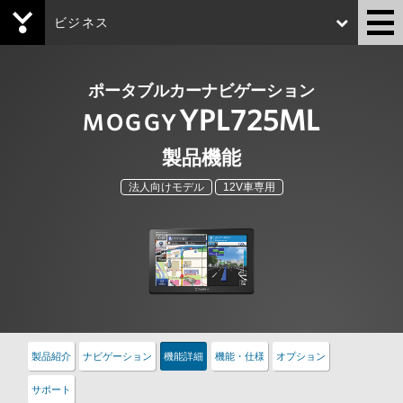
ビジネス
Yupiteru
ポータブルカーナビゲーション
YPL725ML
MOGGY
製品機能
法人向けモデル
12V車専用
製品紹介
ナビゲーション
機能詳細
機能・仕様
オプション
サポート