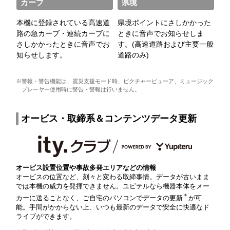
カーブ
県境
本機に登録されている高速道
県境ポイントにさしかかった
路の急カーブ・連続カーブに
ときに音声でお知らせしま
さしかかったときに音声でお
す。(高速道路および主要一般
知らせします。
道路のみ)
※警報・警告機能は、震災支援モード時、ピクチャービューア、ミュージック
プレーヤー使用時に警告・警報は行いません。
オービス・取締系＆コンテンツデータ更新
オービス設置位置や事故多発エリアなどの情報
オービスの位置など、刻々と変わる取締事情。データが古いまま
では本機の威力を発揮できません。ユピテルなら機器本体をメー
＊
カーに送ることなく、ご自宅のパソコンでデータの更新
が可
能。手間がかからない上、いつも最新のデータで安全に快適なド
ライブができます。