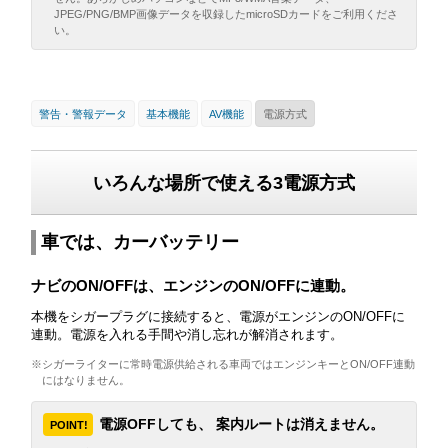
JPEG/PNG/BMP画像データを収録したmicroSDカードをご利用くださ
い。
警告・警報データ
基本機能
AV機能
電源方式
いろんな場所で使える3電源方式
車では、カーバッテリー
ナビのON/OFFは、エンジンのON/OFFに連動。
本機をシガープラグに接続すると、電源がエンジンのON/OFFに
連動。電源を入れる手間や消し忘れが解消されます。
※シガーライターに常時電源供給される車両ではエンジンキーとON/OFF連動
にはなりません。
電源OFFしても、 案内ルートは消えません。
POINT!