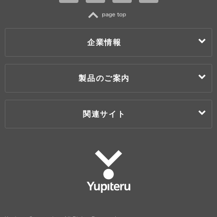
TOP
企業情報
ごあいさつ
未来に向けて
製品のご案内
ユピテルの強み
会社概要・事業所
製品・サービス
お知らせ
お客様サポート
関連サイト
ニュースリリース
販売店検索
採用・キャリア
オンラインストア
My Yupiteru
法人のお客様
Yupiteru ダイレクト
ユピテル静岡研究所
株式会社ユピテル鹿児島
株式会社ユピテル・ピーアンドエス
ユピスタ
ユピドラ
Yupiteru
羽衣6オフィシャルサイト