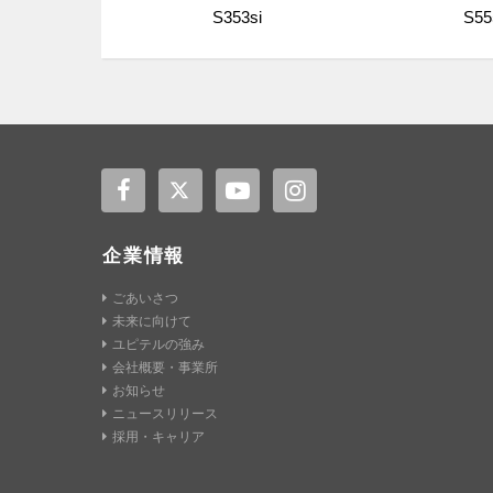
S353si
S55
企業情報
ごあいさつ
未来に向けて
ユピテルの強み
会社概要・事業所
お知らせ
ニュースリリース
採用・キャリア