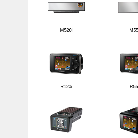
M520i
M55
R120i
R55