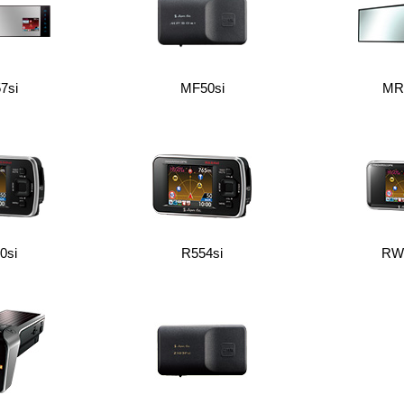
7si
MF50si
MR
0si
R554si
RW