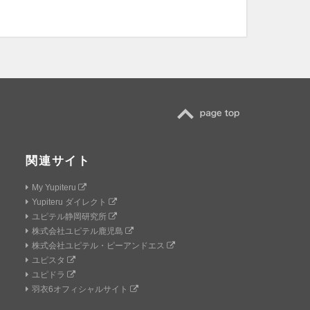
TOP
関連サイト
My Yupiteru
Yupiteru ダイレクト
ユピテル静岡研究所
株式会社ユピテル鹿児島
株式会社ユピテル・ピーアンドエス
ユピスタ
ユピドラ
羽衣6オフィシャルサイト