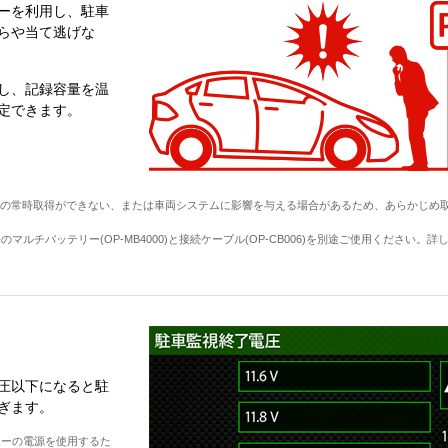
ーを利用し、駐車
らや当て逃げな
し、記録容量を温
定できます。
B)の常時取得ができない、または車両システムに影響を与える場合があるため、あらかじめ
チバッテリー(OP-MB4000)と接続ケーブル(OP-CB006)を別途ご使用ください。詳
圧以下になると駐
ぎます。
リーの電源を使用するた