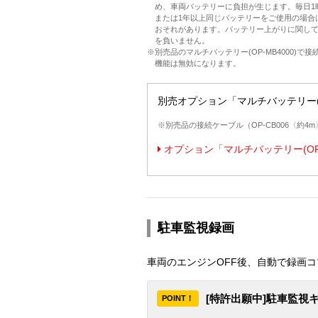
め、車両バッテリーに負担が生じます。毎日1
または1年以上同じバッテリーをご使用の場合
おそれがあります。バッテリー上がりに関し
を負いません。
※別売品のマルチバッテリー(OP-MB4000)で
機能は無効になります。
別売オプション「マルチバッテリー(
※別売品の接続ケーブル（OP-CB006〈約4m
オプション「マルチバッテリー(OP-
駐車監視録画
車両のエンジンOFF後、自動で録画コ
[特許出願中]駐車監視
POINT！