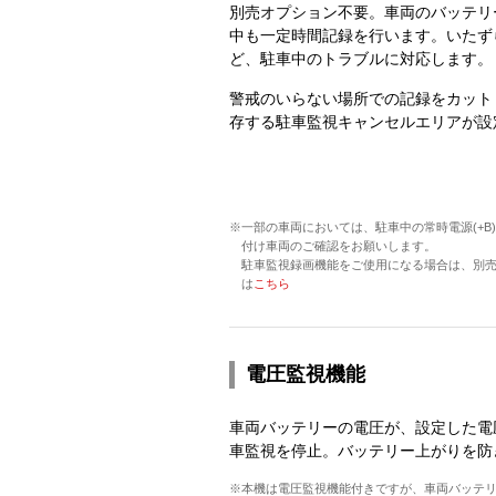
別売オプション不要。車両のバッテリ
中も一定時間記録を行います。いたず
ど、駐車中のトラブルに対応します。
警戒のいらない場所での記録をカット
存する駐車監視キャンセルエリアが設
※一部の車両においては、駐車中の常時電源(+
付け車両のご確認をお願いします。
駐車監視録画機能をご使用になる場合は、別売のマル
は
こちら
電圧監視機能
車両バッテリーの電圧が、設定した電
車監視を停止。バッテリー上がりを防
※本機は電圧監視機能付きですが、車両バッテ