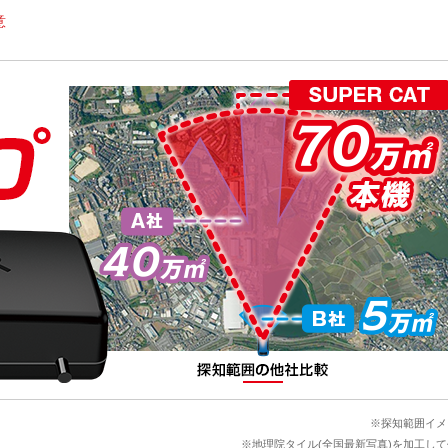
意
※探知範囲イメ
※地理院タイル(全国最新写真)を加工して