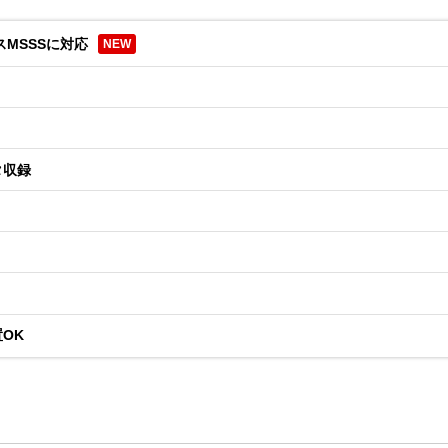
MSSSに対応
NEW
タ収録
OK