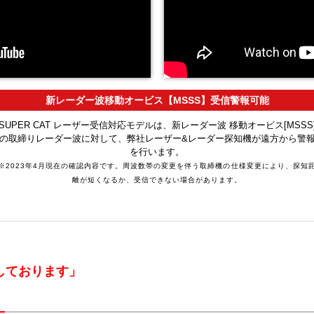
新レーダー波移動オービス【MSSS】受信警報可能
SUPER CAT レーザー受信対応モデルは、新レーダー波 移動オービス[MSSS
の取締りレーダー波に対して、弊社レーザー&レーダー探知機が遠方から警
を行います。
※2023年4月現在の確認内容です。周波数帯の変更を伴う取締機の仕様変更により、探知
離が短くなるか、受信できない場合があります。
了しております」