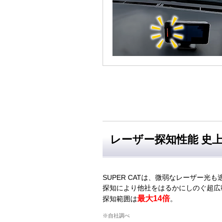
レーザー探知性能 史
SUPER CATは、微弱なレーザー光
探知により他社をはるかにしのぐ超広
最大14倍
探知範囲は
。
※自社調べ