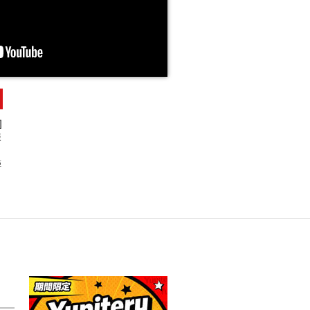
]
報
距