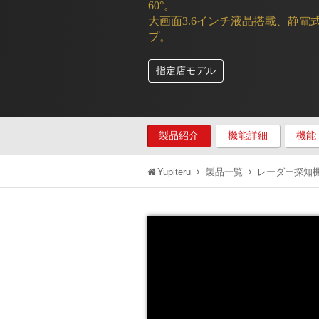
60°。
大画面3.6インチ液晶搭載、静
プ。
指定店モデル
製品紹介
機能詳細
機能
Yupiteru
製品一覧
レーダー探知