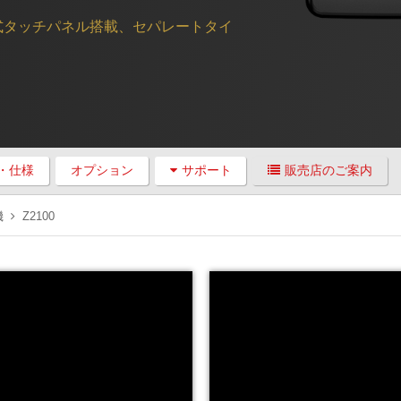
電式タッチパネル搭載、セパレートタイ
・仕様
オプション
サポート
販売店のご案内
機
Z2100