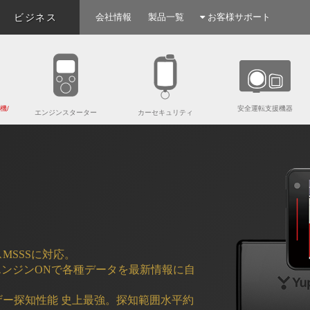
ビジネス
会社情報
製品一覧
お客様サポート
機/
安全運転支援機器
エンジンスターター
カーセキュリティ
MSSSに対応。
エンジンONで各種データを最新情報に自
ザー探知性能 史上最強。探知範囲水平約