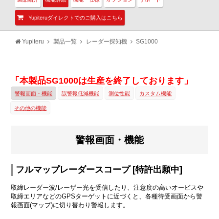
Yupiteruダイレクトでのご購入はこちら
Yupiteru
製品一覧
レーダー探知機
SG1000
「本製品SG1000は生産を終了しております」
警報画面・機能
誤警報低減機能
測位性能
カスタム機能
その他の機能
警報画面・機能
フルマップレーダースコープ [特許出願中]
取締レーダー波/レーザー光を受信したり、注意度の高いオービスや
取締エリアなどのGPSターゲットに近づくと、各種待受画面から警
報画面(マップ)に切り替わり警報します。