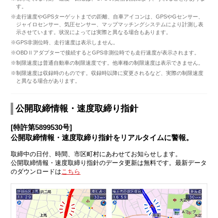
す。
※走行速度やGPSターゲットまでの距離、自車アイコンは、GPSやGセンサー、
ジャイロセンサー、気圧センサー、マップマッチングシステムにより計測し表
示させています。状況によっては実際と異なる場合もあります。
※GPS非測位時、走行速度は表示しません。
※OBDⅡアダプターで接続するとGPS非測位時でも走行速度が表示されます。
※制限速度は普通自動車の制限速度です。他車種の制限速度は表示できません。
※制限速度は収録時のものです。収録時以降に変更されるなど、実際の制限速度
と異なる場合があります。
公開取締情報・速度取締り指針
[特許第5899530号]
公開取締情報・速度取締り指針をリアルタイムに警報。
取締中の日付、時間、市区町村にあわせてお知らせします。
公開取締情報・速度取締り指針のデータ更新は無料です。最新データ
のダウンロードは
こちら