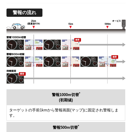
警報の流れ
*
警報1000m切替
(初期値)
ターゲットの手前1kmから警報画面(マップ)に固定され警報しま
す。
*
警報500m切替