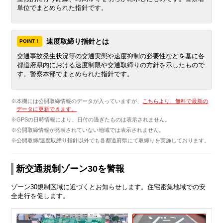
単位でまとめられた指針です。
速度取締り指針とは
POINT！
交通事故発生状況等の交通実態や速度抑制の必要性などを基に各
都道府県内における速度制限や交通取締りの方針を示したもので
す。警察本部でまとめられた指針です。
※本機には公開取締情報のデータが入っていますが、
こちらより、無料で最新の
データに更新できます。
※GPSの日時情報により、日付の過ぎたものは表示されません。
※公開取締情報が発表されていない地域では表示されません。
※公開取締/速度取締り指針以外でも各都道府県にて取締りを実施しております。
新交通規制ゾーン30を警報
ゾーン30規制区域に近づくとお知らせします。住宅密集地域での安
全走行を促します。