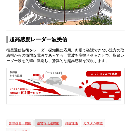
超高感度レーダー波受信
衛星通信技術をレーダー探知機に応用。肉眼で確認できない遠方の取
締機からの微弱な電波であっても、電波を増幅させることで、取締レ
ーダー波を的確に識別し、驚異的な超高感度を実現します。
警報画面・機能
誤警報低減機能
測位性能
カスタム機能