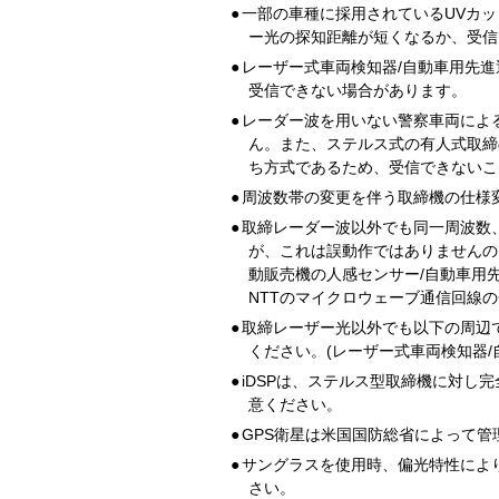
●
一部の車種に採用されているUVカッ
ー光の探知距離が短くなるか、受信
●
レーザー式車両検知器/自動車用先
受信できない場合があります。
●
レーダー波を用いない警察車両によ
ん。また、ステルス式の有人式取締
ち方式であるため、受信できないこ
●
周波数帯の変更を伴う取締機の仕様
●
取締レーダー波以外でも同一周波数
が、これは誤動作ではありませんの
動販売機の人感センサー/自動車用
NTTのマイクロウェーブ通信回線
●
取締レーザー光以外でも以下の周辺
ください。(レーザー式車両検知器/
●
iDSPは、ステルス型取締機に対し
意ください。
●
GPS衛星は米国国防総省によって
●
サングラスを使用時、偏光特性によ
さい。