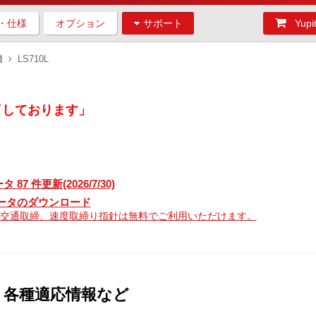
・仕様
オプション
サポート
Yu
機
LS710L
了しております」
 件更新(2026/7/30)
ータのダウンロード
公開交通取締、速度取締り指針は無料でご利用いただけます。
、各種適応情報など