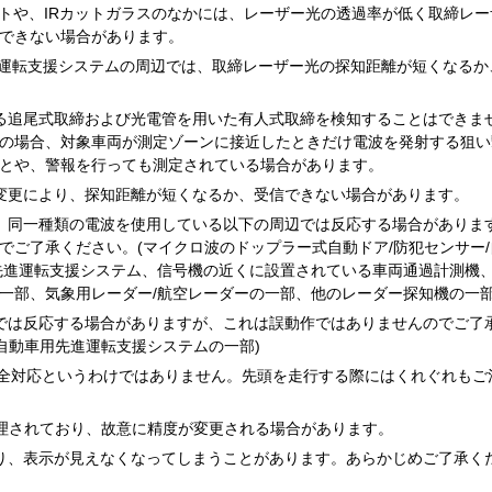
トや、IRカットガラスのなかには、レーザー光の透過率が低く取締レー
できない場合があります。
進運転支援システムの周辺では、取締レーザー光の探知距離が短くなるか
る追尾式取締および光電管を用いた有人式取締を検知することはできま
の場合、対象車両が測定ゾーンに接近したときだけ電波を発射する狙い
とや、警報を行っても測定されている場合があります。
変更により、探知距離が短くなるか、受信できない場合があります。
、同一種類の電波を使用している以下の周辺では反応する場合がありま
でご了承ください。(マイクロ波のドップラー式自動ドア/防犯センサー/
先進運転支援システム、信号機の近くに設置されている車両通過計測機
の一部、気象用レーダー/航空レーダーの一部、他のレーダー探知機の一部
では反応する場合がありますが、これは誤動作ではありませんのでご了
自動車用先進運転支援システムの一部)
完全対応というわけではありません。先頭を走行する際にはくれぐれもご
管理されており、故意に精度が変更される場合があります。
り、表示が見えなくなってしまうことがあります。あらかじめご了承く