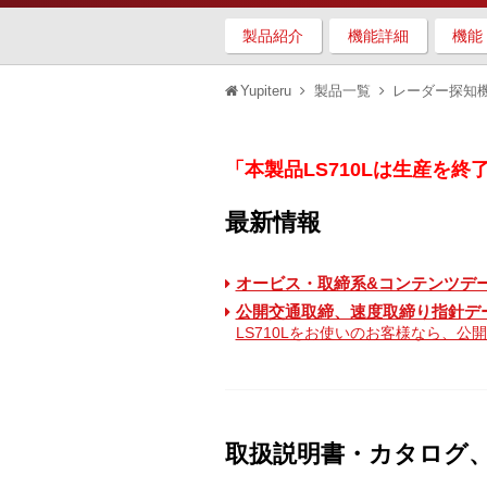
製品紹介
機能詳細
機能
Yupiteru
製品一覧
レーダー探知
「本製品LS710Lは生産を終
最新情報
オービス・取締系&コンテンツデータ 87
公開交通取締、速度取締り指針デ
LS710Lをお使いのお客様なら、
取扱説明書・カタログ