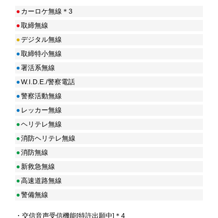
●
カーロケ無線＊3
●
取締無線
●
デジタル無線
●
取締特小無線
●
署活系無線
●
W.I.D.E./警察電話
●
警察活動無線
●
レッカー無線
●
ヘリテレ無線
●
消防ヘリテレ無線
●
消防無線
●
新救急無線
●
高速道路無線
●
警備無線
・交信音声受信機能[特許出願中]＊4