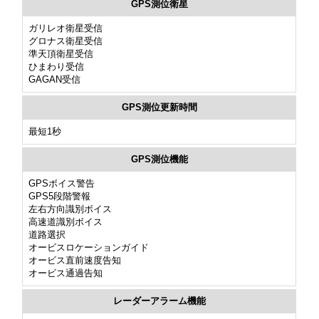
GPS測位衛星
ガリレオ衛星受信
グロナス衛星受信
準天頂衛星受信
ひまわり受信
GAGAN受信
GPS測位更新時間
最短1秒
GPS測位機能
GPSボイス警告
GPS5段階警報
左右方向識別ボイス
高速道識別ボイス
道路選択
オービスロケーションガイド
オービス直前速度告知
オービス通過告知
レーダーアラーム機能