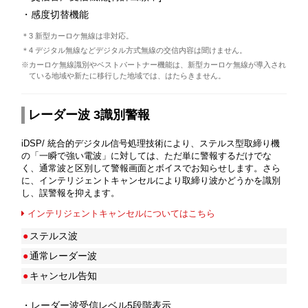
・感度切替機能
＊3 新型カーロケ無線は非対応。
＊4 デジタル無線などデジタル方式無線の交信内容は聞けません。
※カーロケ無線識別やベストパートナー機能は、新型カーロケ無線が導入され
ている地域や新たに移行した地域では、はたらきません。
レーダー波 3識別警報
iDSP/ 統合的デジタル信号処理技術により、ステルス型取締り機
の「一瞬で強い電波」に対しては、ただ単に警報するだけでな
く、通常波と区別して警報画面とボイスでお知らせします。さら
に、インテリジェントキャンセルにより取締り波かどうかを識別
し、誤警報を抑えます。
インテリジェントキャンセルについてはこちら
●
ステルス波
●
通常レーダー波
●
キャンセル告知
・レーダー波受信レベル5段階表示