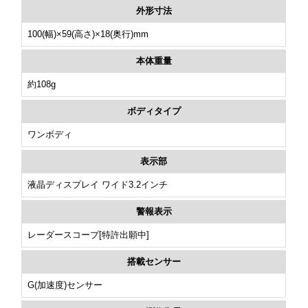
外形寸法
100(幅)×59(高さ)×18(奥行)mm
本体重量
約108g
ボディタイプ
ワンボディ
表示部
液晶ディスプレイ ワイド3.2インチ
警報表示
レーダースコープ[特許出願中]
搭載センサー
G(加速度)センサー