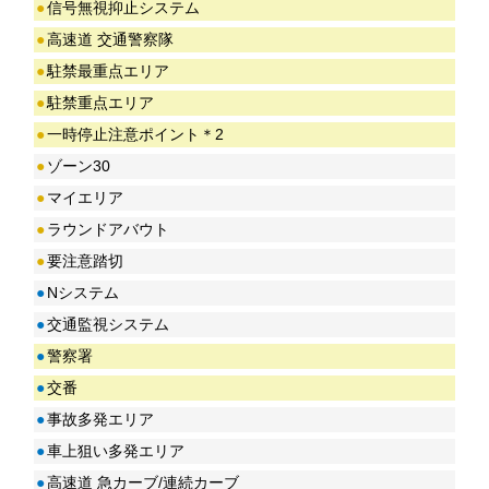
●
信号無視抑止システム
●
高速道 交通警察隊
●
駐禁最重点エリア
●
駐禁重点エリア
●
一時停止注意ポイント＊2
●
ゾーン30
●
マイエリア
●
ラウンドアバウト
●
要注意踏切
●
Nシステム
●
交通監視システム
●
警察署
●
交番
●
事故多発エリア
●
車上狙い多発エリア
●
高速道 急カーブ/連続カーブ