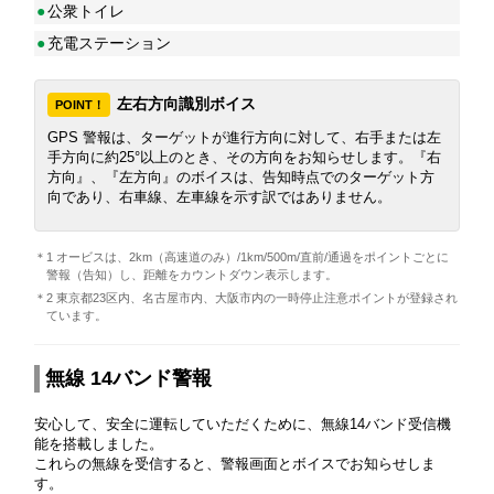
●
公衆トイレ
●
充電ステーション
左右方向識別ボイス
POINT！
GPS 警報は、ターゲットが進行方向に対して、右手または左
手方向に約25°以上のとき、その方向をお知らせします。『右
方向』、『左方向』のボイスは、告知時点でのターゲット方
向であり、右車線、左車線を示す訳ではありません。
＊1 オービスは、2km（高速道のみ）/1km/500m/直前/通過をポイントごとに
警報（告知）し、距離をカウントダウン表示します。
＊2 東京都23区内、名古屋市内、大阪市内の一時停止注意ポイントが登録され
ています。
無線 14バンド警報
安心して、安全に運転していただくために、無線14バンド受信機
能を搭載しました。
これらの無線を受信すると、警報画面とボイスでお知らせしま
す。