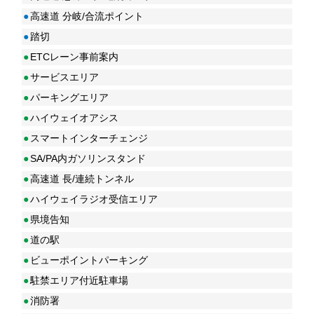
●
高速道 分岐/合流ポイント
●
踏切
●
ETCレーン事前案内
●
サービスエリア
●
パーキングエリア
●
ハイウェイオアシス
●
スマートインターチェンジ
●
SA/PA内ガソリンスタンド
●
高速道 長/連続トンネル
●
ハイウェイラジオ受信エリア
●
県境告知
●
道の駅
●
ビューポイントパーキング
●
駐禁エリア付近駐車場
●
消防署