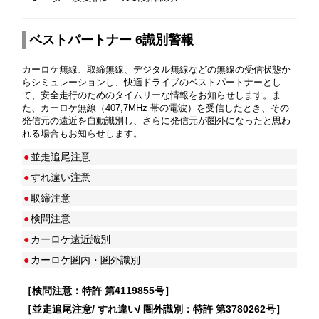
ベストパートナー 6識別警報
カーロケ無線、取締無線、デジタル無線などの無線の受信状態か
らシミュレーションし、快適ドライブのベストパートナーとし
て、安全走行のためのタイムリーな情報をお知らせします。ま
た、カーロケ無線（407,7MHz 帯の電波）を受信したとき、その
発信元の遠近を自動識別し、さらに発信元が圏外になったと思わ
れる場合もお知らせします。
●
並走追尾注意
●
すれ違い注意
●
取締注意
●
検問注意
●
カーロケ遠近識別
●
カーロケ圏内・圏外識別
［検問注意：特許 第4119855号］
［並走追尾注意/ すれ違い/ 圏外識別：特許 第3780262号］