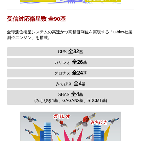
受信対応衛星数 全90基
全球測位衛星システムの高速かつ高精度測位を実現する「u-blox社製
測位エンジン」を搭載。
全32
GPS
基
全26
ガリレオ
基
全24
グロナス
基
全4
みちびき
基
全4
SBAS
基
(みちびき1基、GAGAN2基、SDCM1基)