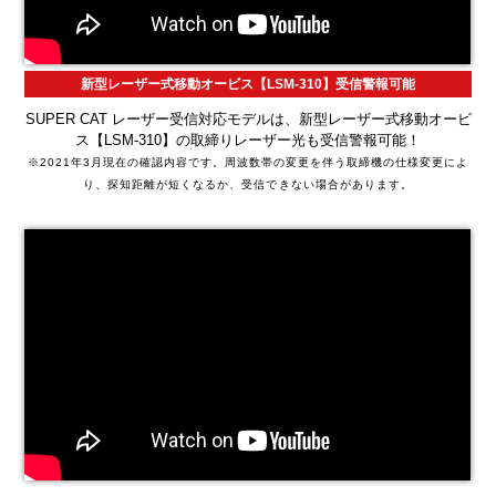
新型レーザー式移動オービス【LSM-310】受信警報可能
SUPER CAT レーザー受信対応モデルは、新型レーザー式移動オービ
ス【LSM-310】の取締りレーザー光も受信警報可能！
※2021年3月現在の確認内容です。周波数帯の変更を伴う取締機の仕様変更によ
り、探知距離が短くなるか、受信できない場合があります。