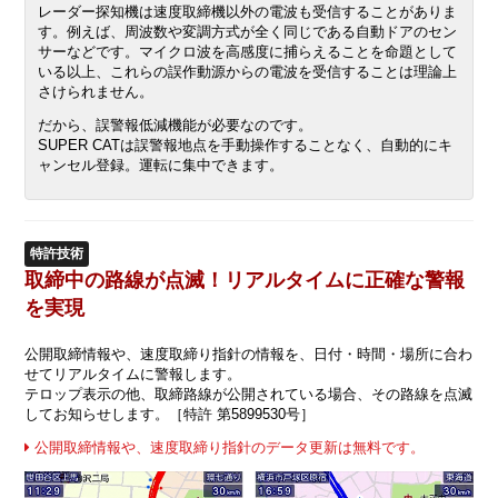
レーダー探知機は速度取締機以外の電波も受信することがありま
す。例えば、周波数や変調方式が全く同じである自動ドアのセン
サーなどです。マイクロ波を高感度に捕らえることを命題として
いる以上、これらの誤作動源からの電波を受信することは理論上
さけられません。
だから、誤警報低減機能が必要なのです。
SUPER CATは誤警報地点を手動操作することなく、自動的にキ
ャンセル登録。運転に集中できます。
特許技術
取締中の路線が点滅！リアルタイムに正確な警報
を実現
公開取締情報や、速度取締り指針の情報を、日付・時間・場所に合わ
せてリアルタイムに警報します。
テロップ表示の他、取締路線が公開されている場合、その路線を点滅
してお知らせします。［特許 第5899530号］
公開取締情報や、速度取締り指針のデータ更新は無料です。